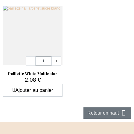
Quantité
−
+
Paillette White Multicolor
2,08 €
Prix
Ajouter au panier

Retour en haut