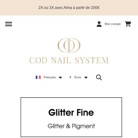
2X ou 3X avec Alma à partir de 200€
Mon compte
Français
€
Euro