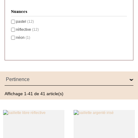
Excellente tenue et rendu professionnel
Nuances
pastel
(12)
Contenance idéale pour usage en cabine (2 à 3g)
réflective
(12)
néon
(1)
Affichage 1-41 de 41 article(s)