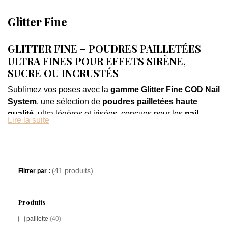
Glitter Fine
GLITTER FINE – POUDRES PAILLETÉES
ULTRA FINES POUR EFFETS SIRÈNE,
SUCRE OU INCRUSTÉS
Sublimez vos poses avec la
gamme Glitter Fine COD Nail
System
, une sélection de
poudres pailletées haute
qualité
, ultra légères et irisées, conçues pour les
nail
Lire la suite
artists exigeantes
. Grâce à leur
finesse exceptionnelle
,
elles se travaillent facilement sur toutes les textures :
gel,
acrygel, résine ou semi-permanent
.
Disponibles dans des teintes pastel, nacrées ou vibrantes
(41 produits)
Filtrer par :
comme le
Corail, Floppies ou Pastel Blue
, nos paillettes
sont idéales pour réaliser des
effets sucre délicats,
Produits
sirène lumineux ou incrustations subtiles
.
paillette
(40)