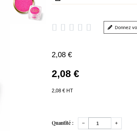





Donnez vo
2,08 €
2,08 €
2,08 € HT
Quantité :
−
+