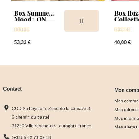
Box Summer
Box Ibiz
Mood : ON
Collect
Collection &
Tips










Tips+nuancier
clear
53,33 €
40,00 €
Contact
Mon comp
Mes comma
COD Nail System, Zone de la camave 3,
Mes adress
6 chemin du pastel
Mes informa
31290 Villefranche-de-Lauragais France
Mes alertes
(+33) 5 62 71 09 18