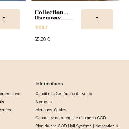
Collection
Harmony
Tips &





nuancier
65,00 €
Informations
 promotions
Conditions Générales de Vente
its
A propos
ventes
Mentions légales
Contactez notre équipe d'experts COD
Plan du site COD Nail Système | Navigation &