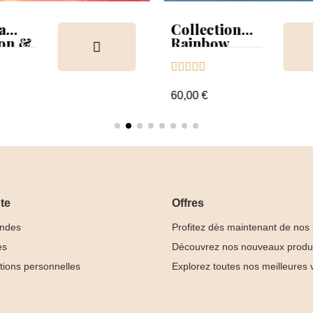
a
Collection
ion &
Rainbow
Tips &





nuancier
60,00 €
te
Offres
ndes
Profitez dès maintenant de nos
es
Découvrez nos nouveaux produ
tions personnelles
Explorez toutes nos meilleures 