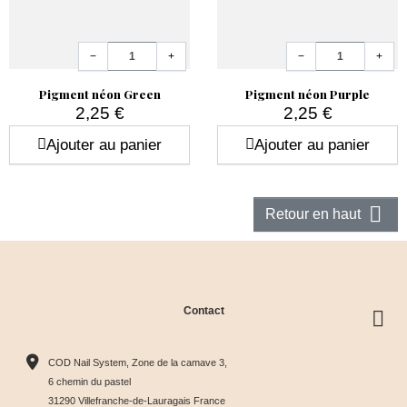
Quantité
Quantité
−
+
−
+
Pigment néon Green
Pigment néon Purple
2,25 €
2,25 €
Prix
Prix
Ajouter au panier
Ajouter au panier

Retour en haut
Contact
COD Nail System, Zone de la camave 3,
6 chemin du pastel
31290 Villefranche-de-Lauragais France