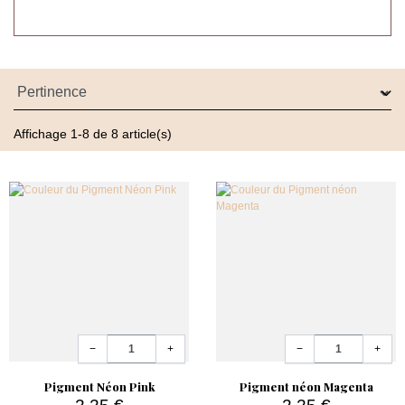
Appliquez un gel blanc catalysé (UV : 1 min / LED :
30 s / UV LED : 15 s)
Déposez le pigment néon avec un
pinceau Brush
Line Ombre
sur la couche résiduelle
Affichage 1-8 de 8 article(s)
Tapotez, estompez ou dégradez selon l’effet désiré
Enlevez l'excédent de pigment avec un éventail doux
Recouvrez d’une finition souple pour fixer et faire
briller
Quantité
Quantité
−
+
−
+
Pigment Néon Pink
Pigment néon Magenta