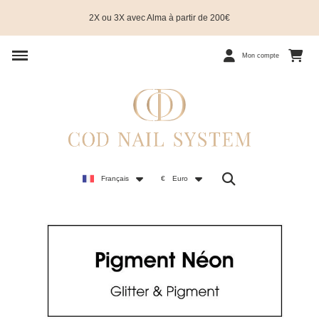
2X ou 3X avec Alma à partir de 200€
Mon compte
Français
€
Euro