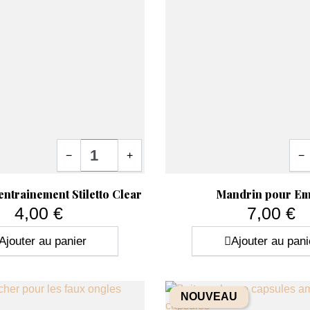
Quantité
Quan
−
+
−
ide
Aperçu rapide

entrainement Stiletto Clear
Mandrin pour Em
4,00 €
7,00 €
Prix
Prix
Ajouter au panier
Ajouter au pani
NOUVEAU