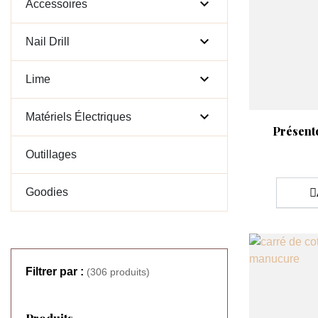

Accessoires

Nail Drill

Lime

Matériels Électriques
Aperçu rap

Présento
Outillages
Goodies
Filtrer par :
(306 produits)