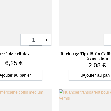
Quantité
Quan
−
+
−
ide
Aperçu rapide

arré de cellulose
Recharge Tips & Go Coffi
Generation
6,25 €
2,08 €
Prix
Prix
Ajouter au panier
Ajouter au pani