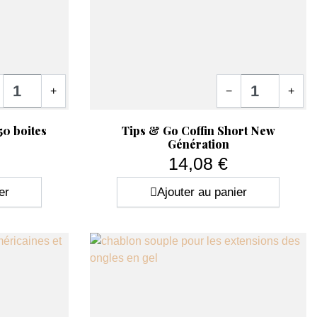
s divers produits pour ongle comme le gel, seront cruciaux et
os nombreuses références et n’hésitez pas à nous contacter
tité
Quantité
+
−
+
Aperçu rapide

50 boites
Tips & Go Coffin Short New
Génération
14,08 €
Prix
er
Ajouter au panier