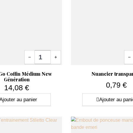
Quantité
Quan
−
+
−
ide
Aperçu rapide

Go Coffin Médium New
Nuancier transpa
Génération
0,79 €
14,08 €
Prix
Prix
Ajouter au panier
Ajouter au pani