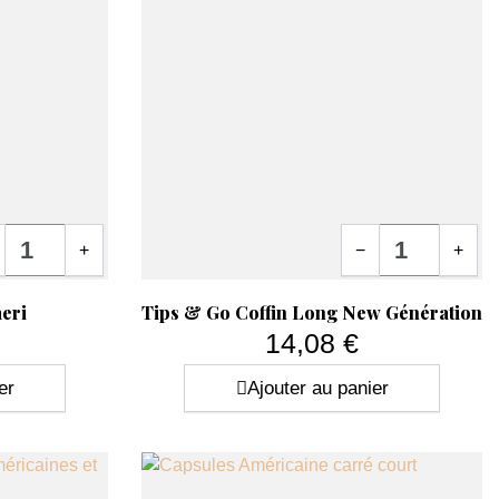
tité
Quantité
+
−
+
Aperçu rapide

eri
Tips & Go Coffin Long New Génération
14,08 €
Prix
er
Ajouter au panier