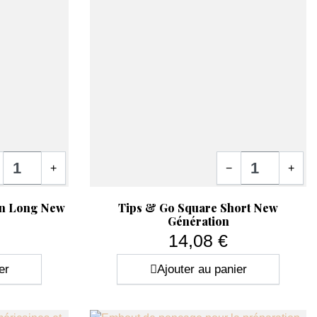
tité
Quantité
+
−
+
Aperçu rapide

in Long New
Tips & Go Square Short New
Génération
14,08 €
Prix
er
Ajouter au panier