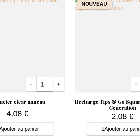
NOUVEAU
Quantité
Quan
−
+
−
ide
Aperçu rapide

ncier clear anneau
Recharge Tips & Go Squa
Generation
4,08 €
2,08 €
Prix
Prix
Ajouter au panier
Ajouter au pani