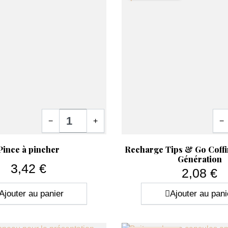
Quantité
Quan
−
+
−
ide
Aperçu rapide

Pince à pincher
Recharge Tips & Go Coff
Génération
3,42 €
2,08 €
Prix
Prix
Ajouter au panier
Ajouter au pani