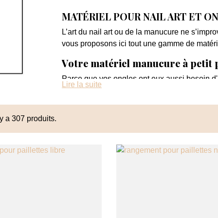
MATÉRIEL POUR NAIL ART ET O
L’art du nail art ou de la manucure ne s’impr
vous proposons ici tout une gamme de matéri
Votre matériel manucure à petit 
Parce que vos ongles ont eux aussi besoin d'
Lire la suite
matériels dédiés à vos ongles. De nombreux ac
de la phase préparatoire des ongles au séchag
conditionnera le résultat.
 y a 307 produits.
Par exemple, le choix de votre embout de pon
réaliser des actions bien particulières. Même s
leur forme et leur matière sont toujours à pr
ongles passe également par le choix de limes
de préparer le support mais également de fina
Vous trouverez également différents types de
possibilités créatives de vos nail arts. Enfin