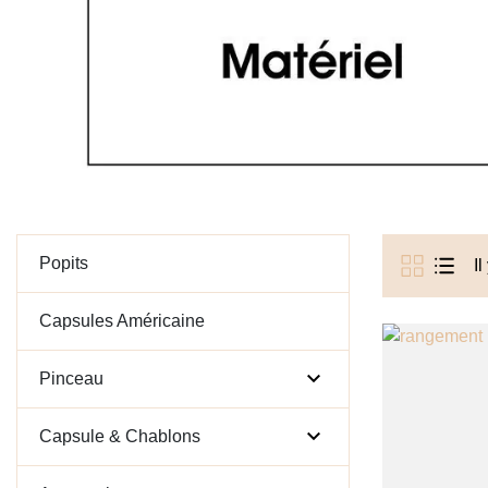
Popits
Il
Capsules Américaine

Pinceau

Capsule & Chablons