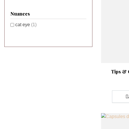
Nuances
cat eye
(1)
Aperçu rap

Tips & 