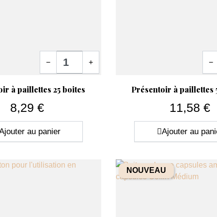
l’ensemble de votre matériel d’application de
déterminants. Prenez le temps de comparer n
en cas de doute !
Quantité
Quan
−
+
−
ide
Aperçu rapide

ir à paillettes 25 boites
Présentoir à paillettes 
8,29 €
11,58 €
Prix
Prix
Ajouter au panier
Ajouter au pani
NOUVEAU