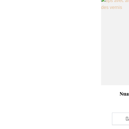
Aperçu rap

Nua