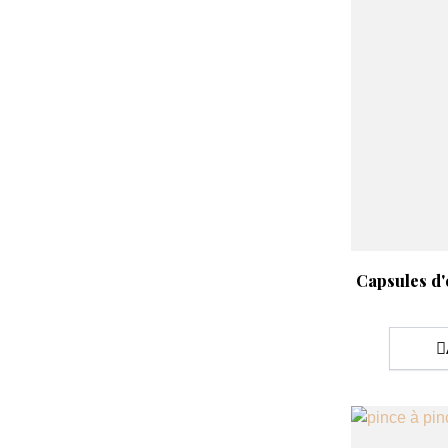
Aperçu rap

Capsules d'