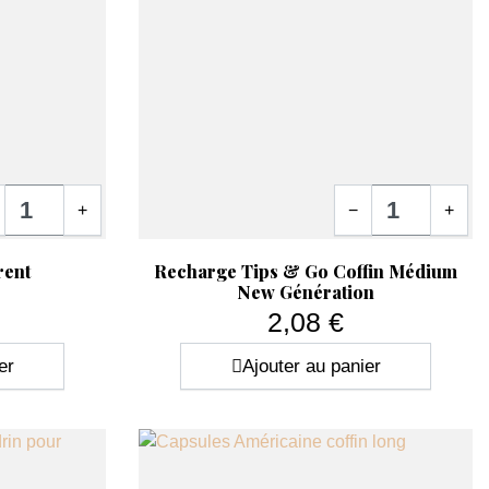
tité
Quantité
+
−
+
Aperçu rapide

rent
Recharge Tips & Go Coffin Médium
New Génération
2,08 €
Prix
er
Ajouter au panier