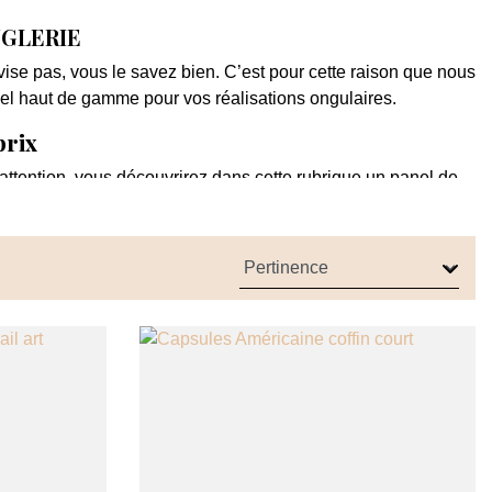
NGLERIE
ovise pas, vous le savez bien. C’est pour cette raison que nous
el haut de gamme pour vos réalisations ongulaires.
prix
attention, vous découvrirez dans cette rubrique un panel de
cessoires sont nécessaires à la réalisation de vos nail arts
e final de votre œuvre, la qualité de votre matériel
ceuse à ongle vous permettra, en fonction de votre choix, de
i leur fonction première est toujours de retirer de la matière,
endre en compte pour ne pas faire d’impair. Le façonnage des
 et de polissoirs de qualité qui vous permettra non seulement
liser votre rendu.
 capsule et de chablons afin de réaliser l’ensemble des
, bien entendu, le choix de votre lampe UV ou LED ainsi que