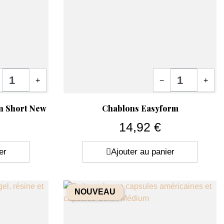
tité
Quantité
+
−
+
Aperçu rapide

n Short New
Chablons Easyform
14,92 €
Prix
er
Ajouter au panier
NOUVEAU