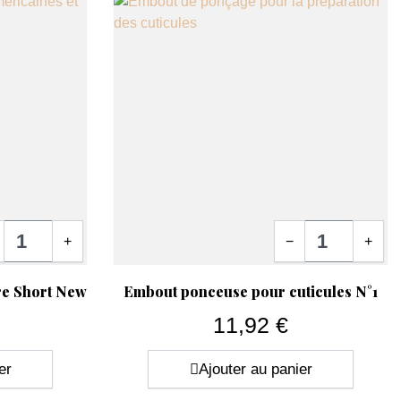
tité
Quantité
+
−
+
Aperçu rapide

re Short New
Embout ponceuse pour cuticules N°1
11,92 €
Prix
er
Ajouter au panier