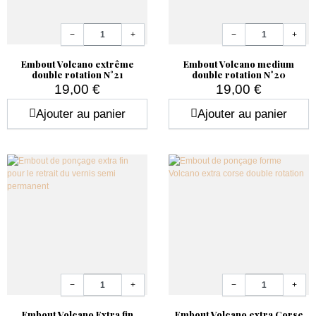
Quantité
Quantité
−
+
−
+
Embout Volcano extrême
Embout Volcano medium
double rotation N°21
double rotation N°20
19,00 €
19,00 €
Prix
Prix
Ajouter au panier
Ajouter au panier
Quantité
Quantité
−
+
−
+
Embout Volcano Extra fin
Embout Volcano extra Corse