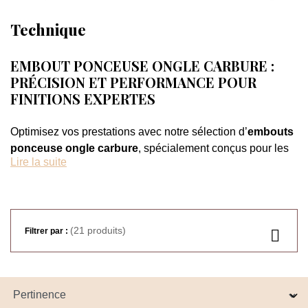
Technique
EMBOUT PONCEUSE ONGLE CARBURE :
PRÉCISION ET PERFORMANCE POUR
FINITIONS EXPERTES
Optimisez vos prestations avec notre sélection d’
embouts
ponceuse ongle carbure
, spécialement conçus pour les
Lire la suite
étapes techniques avancées. Idéals pour les finitions, les
retouches et le travail du gel, ces embouts professionnels
garantissent un résultat précis et maîtrisé.
(21 produits)
Filtrer par :
Fabriqués en
carbure de tungstène ou en diamant
, ces
embouts offrent une résistance exceptionnelle et
permettent de travailler efficacement sans surchauffe ni
vibration. Chaque
embout ponceuse ongle carbure
est
pensé pour offrir un confort optimal tout en assurant une