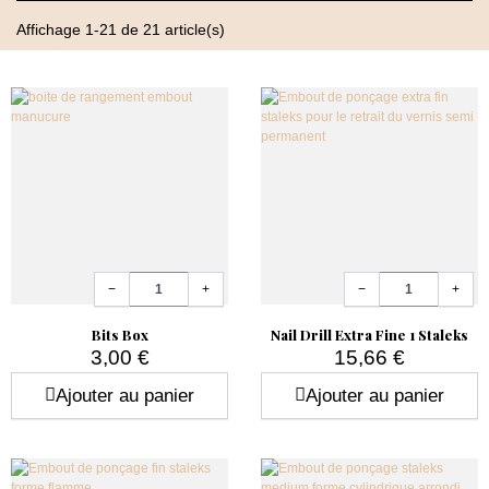
grande précision lors des gestes techniques.
Affichage 1-21 de 21 article(s)
Ils sont particulièrement adaptés aux techniques modernes
comme les Popits, la french reverse ou les finitions de
construction.
Des embouts techniques pour les étapes avancées
Les
embouts ponceuse ongle carbure
sont conçus pour
intervenir lors des phases les plus précises de la pose.
Quantité
Quantité
−
+
−
+
Ils permettent de réaliser :
Bits Box
Nail Drill Extra Fine 1 Staleks
3,00 €
15,66 €
Prix
Prix
le
dessin de la french reverse
Ajouter au panier
Ajouter au panier
les
retouches de gel ou acrygel
les
finitions après construction
le nettoyage des
zones sensibles