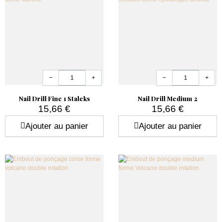
Grâce à leur précision, ils facilitent le travail des
prothésistes ongulaires et permettent d’obtenir un rendu
professionnel.
Quantité
Quantité
−
+
−
+
Nail Drill Fine 1 Staleks
Nail Drill Medium 2
15,66 €
15,66 €
Prix
Prix
Ajouter au panier
Ajouter au panier