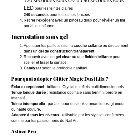
120 secondes sous UV ou 90 secondes sous
LED
pour les teintes claires
240 secondes
pour les teintes foncées
Retirer l’excédent avec un pinceau doux pour révéler un fini
parfait et uniforme.
Incrustation sous gel
Appliquer les paillettes sur la
couche collante
ou directement
dans un
gel de construction transparent
.
Recouvrir avec un
gel clear
ou une
finition brillante
pour
sceller et lisser la surface.
Catalyser
selon le protocole habituel.
Pourquoi adopter Glitter Magic Dust Lila ?
Éclat exceptionnel
: brillance Crystal et reflets multidimensionnels.
Tenue longue durée
: résistance optimale sans ternir ni perdre en
intensité.
Teinte intemporelle
: parfaite pour des looks romantiques, glamour
ou haute couture.
Adaptée à tous les niveaux
: utilisable par les stylistes confirmées
comme par les passionnées de Nail Art.
Astuce Pro