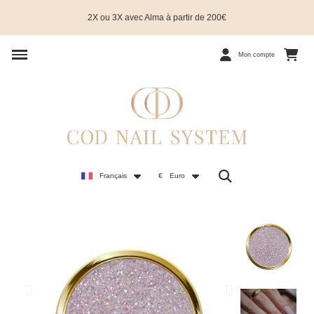
2X ou 3X avec Alma à partir de 200€
Mon compte
Français
€
Euro