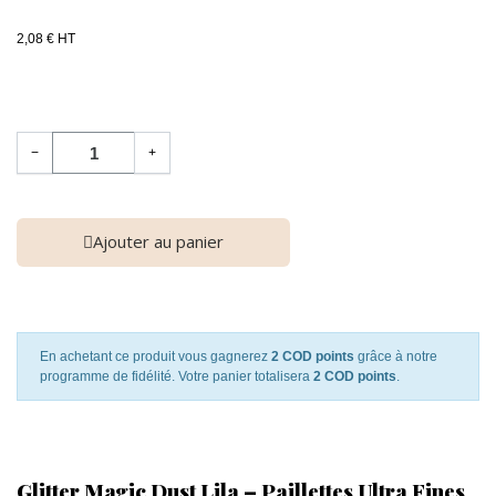
2,08 € HT
−
+
Ajouter au panier
En achetant ce produit vous gagnerez
2 COD points
grâce à notre
programme de fidélité. Votre panier totalisera
2 COD points
.
Glitter Magic Dust Lila – Paillettes Ultra Fines