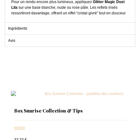
Pour un rendu encore plus lumineux, appliquez
Glitter Magic Dust
Lila
sur une base blanche, nude ou rose pâle. Les reflets irisés
ressortiront davantage, offrant un effet “cristal givré” tout en douceur.
Ingrédients
Avis
Box Sunrise Collection & Tips





33,33 €