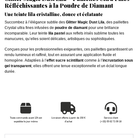
Réfléchissantes à la Poudre de Diamant
Une teinte lila cristalline, douce et éclatante
Succombez à l’élégance subtile des
Glitter Magic Dust Lila
, des paillettes
Crystal ultra fines infusées de
poudre de diamant
pour une brillance
incomparable. Leur teinte
lila pastel
aux reflets irisés sublime toutes les
manucures, qu’elles soient délicates, artistiques ou sophistiquées.
Conçues pour les professionnelles exigeantes, ces paillettes garantissent un
rendu lumineux et raffiné, tout en assurant une application fluide et
homogène. Adaptées à l’
effet sucre scintillant
comme à l’
incrustation sous
gel transparent
, elles offrent une tenue exceptionnelle et un éclat longue
durée.
Toute commande avant 12h est
Livraison offerte à partir de 150 €
Service client
expédiée le jour même
d'achat
(+33) 05 62 71 09 18