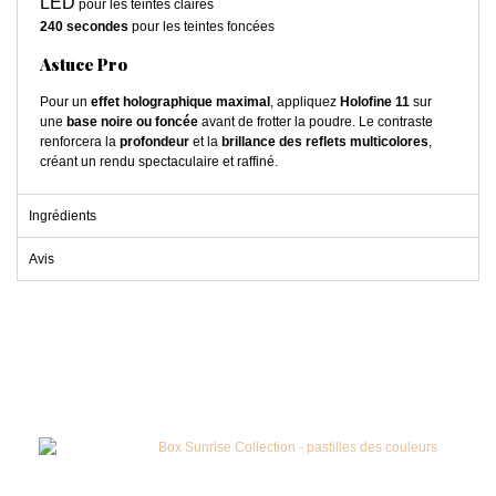
LED
pour les teintes claires
240 secondes
pour les teintes foncées
Astuce Pro
Pour un
effet holographique maximal
, appliquez
Holofine 11
sur
une
base noire ou foncée
avant de frotter la poudre. Le contraste
renforcera la
profondeur
et la
brillance des reflets multicolores
,
créant un rendu spectaculaire et raffiné.
Ingrédients
Avis