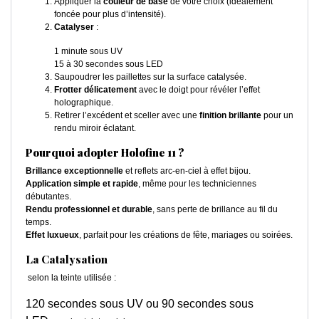
Appliquer la
couleur de base
de votre choix (idéalement
foncée pour plus d’intensité).
Catalyser
:
1 minute sous UV
15 à 30 secondes sous LED
Saupoudrer les paillettes sur la surface catalysée.
Frotter délicatement
avec le doigt pour révéler l’effet
holographique.
Retirer l’excédent et sceller avec une
finition brillante
pour un
rendu miroir éclatant.
Pourquoi adopter Holofine 11 ?
Brillance exceptionnelle
et reflets arc-en-ciel à effet bijou.
Application simple et rapide
, même pour les techniciennes
débutantes.
Rendu professionnel et durable
, sans perte de brillance au fil du
temps.
Effet luxueux
, parfait pour les créations de fête, mariages ou soirées.
La Catalysation
selon la teinte utilisée :
120 secondes sous UV ou 90 secondes sous