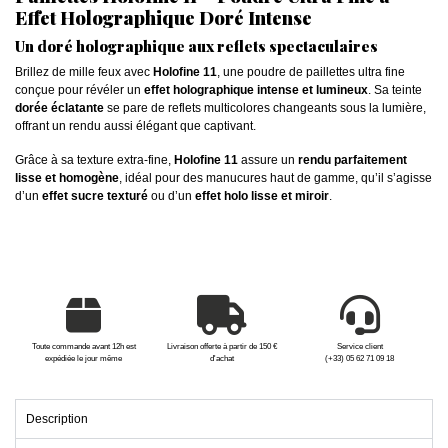
Effet Holographique Doré Intense
Un doré holographique aux reflets spectaculaires
Brillez de mille feux avec
Holofine 11
, une poudre de paillettes ultra fine
conçue pour révéler un
effet holographique intense et lumineux
. Sa teinte
dorée éclatante
se pare de reflets multicolores changeants sous la lumière,
offrant un rendu aussi élégant que captivant.
Grâce à sa texture extra-fine,
Holofine 11
assure un
rendu parfaitement
lisse et homogène
, idéal pour des manucures haut de gamme, qu’il s’agisse
d’un
effet sucre texturé
ou d’un
effet holo lisse et miroir
.
Toute commande avant 12h est
Livraison offerte à partir de 150 €
Service client
expédiée le jour même
d'achat
(+33) 05 62 71 09 18
Description