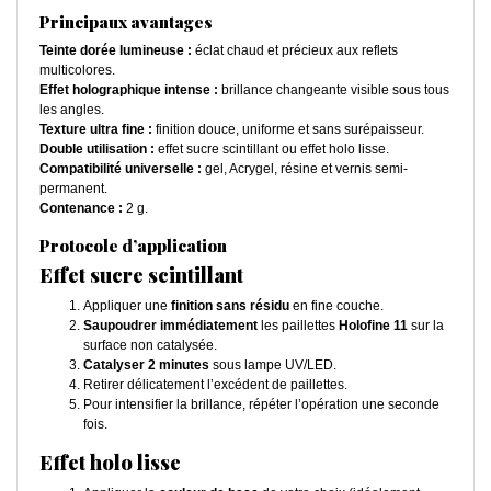
Principaux avantages
Teinte dorée lumineuse :
éclat chaud et précieux aux reflets
multicolores.
Effet holographique intense :
brillance changeante visible sous tous
les angles.
Texture ultra fine :
finition douce, uniforme et sans surépaisseur.
Double utilisation :
effet sucre scintillant ou effet holo lisse.
Compatibilité universelle :
gel, Acrygel, résine et vernis semi-
permanent.
Contenance :
2 g.
Protocole d’application
Effet sucre scintillant
Appliquer une
finition sans résidu
en fine couche.
Saupoudrer immédiatement
les paillettes
Holofine 11
sur la
surface non catalysée.
Catalyser 2 minutes
sous lampe UV/LED.
Retirer délicatement l’excédent de paillettes.
Pour intensifier la brillance, répéter l’opération une seconde
fois.
Effet holo lisse