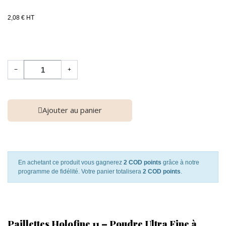
2,08 € HT
−
+
Ajouter au panier
En achetant ce produit vous gagnerez
2 COD points
grâce à notre
programme de fidélité. Votre panier totalisera
2 COD points
.
Paillettes Holofine 11 – Poudre Ultra Fine à