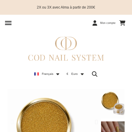
2X ou 3X avec Alma à partir de 200€
Mon compte
Français
€
Euro