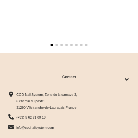
Contact
COD Nail System, Zone de la camave 3,
6 chemin du pastel
31290 Villefranche-de-Lauragais France
(+33) 5 62 71 09 18
info@codnailsystem.com