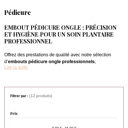
Pédicure
EMBOUT PÉDICURE ONGLE : PRÉCISION
ET HYGIÈNE POUR UN SOIN PLANTAIRE
PROFESSIONNEL
Offrez des prestations de qualité avec notre sélection
d’
embouts pédicure ongle professionnels
,
Lire la suite
spécialement conçus pour le soin des pieds. Adaptés aux
exigences des instituts et des prothésistes ongulaires, ces
outils garantissent un travail précis, hygiénique et
confortable.
(12 produits)
Filtrer par :
La catégorie Nail Drill – Pédicure regroupe des
embouts,
disques et recharges abrasives
permettant de traiter
Prix
efficacement les zones plantaires, tout en respectant les
normes professionnelles de désinfection et de sécurité.