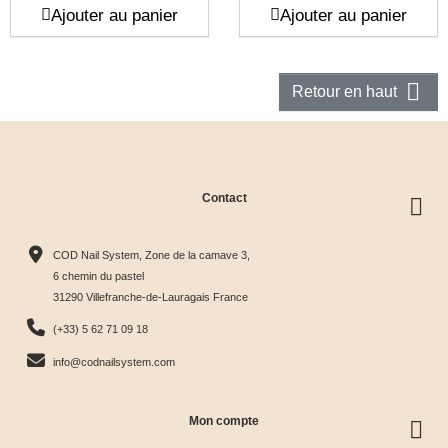
Prix
Prix
Ajouter au panier
Ajouter au panier

Retour en haut
Contact
COD Nail System, Zone de la camave 3,
6 chemin du pastel
31290 Villefranche-de-Lauragais France
(+33) 5 62 71 09 18
info@codnailsystem.com
Mon compte