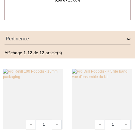
0,00 € - 15,00 €
Chaque
embout pédicure ongle
est sélectionné pour sa
performance, sa durabilité et sa compatibilité avec les
équipements standards.
Des embouts performants pour le soin des pieds
Affichage 1-12 de 12 article(s)
Les
embouts pédicure ongle
permettent de travailler
différentes zones du pied avec précision, tout en assurant
un confort optimal pour la cliente.
Ils sont idéaux pour :
lisser les
callosités
travailler la
surface plantaire
raccourcir les ongles en gel ou résine
effectuer des finitions propres et nettes
Quantité
Quantité
−
+
−
+