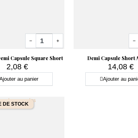
Quantité
Quan
−
+
−
ide
Aperçu rapide

emi Capsule Square Short
Demi Capsule Short
2,08 €
14,08 €
Prix
Prix
Ajouter au panier
Ajouter au pani
 DE STOCK