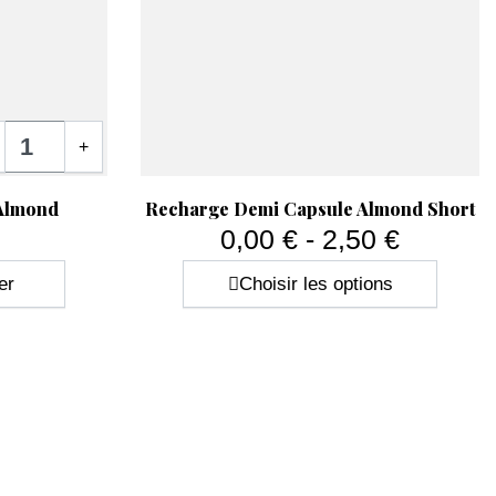
tité
+
Aperçu rapide

 Almond
Recharge Demi Capsule Almond Short
0,00 € - 2,50 €
Prix
er
Choisir les options