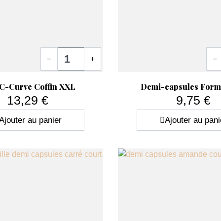
Quantité
Quan
−
+
−
ide
Aperçu rapide

 C-Curve Coffin XXL
Demi-capsules Form 
13,29 €
9,75 €
Prix
Prix
Ajouter au panier
Ajouter au pani