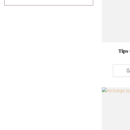
Aperçu rap

Tips