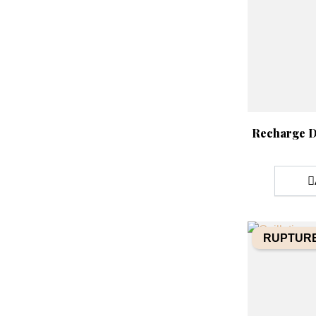
Aperçu rap

Recharge D
RUPTURE