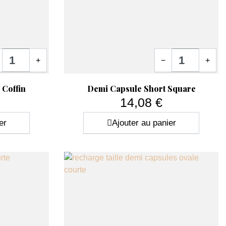
tité
Quantité
+
−
+
Aperçu rapide

Coffin
Demi Capsule Short Square
14,08 €
Prix
er
Ajouter au panier