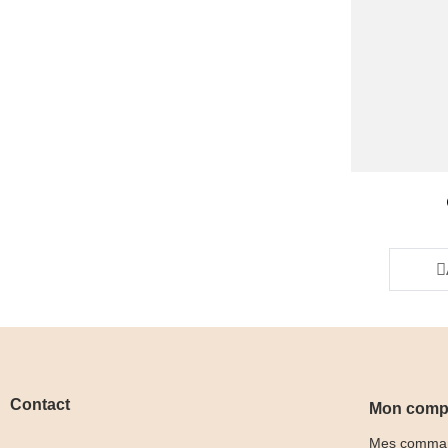
Aperçu rap

Contact
Mon comp
Mes comma