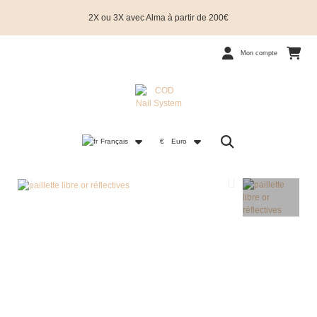
2X ou 3X avec Alma à partir de 200€
Mon compte
Français
€
Euro