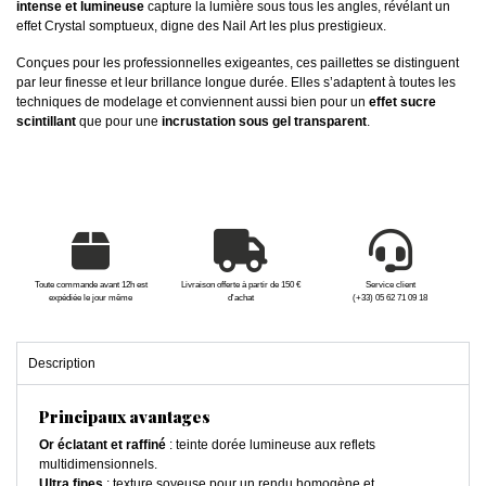
intense et lumineuse
capture la lumière sous tous les angles, révélant un
effet Crystal somptueux, digne des Nail Art les plus prestigieux.
Conçues pour les professionnelles exigeantes, ces paillettes se distinguent
par leur finesse et leur brillance longue durée. Elles s’adaptent à toutes les
techniques de modelage et conviennent aussi bien pour un
effet sucre
scintillant
que pour une
incrustation sous gel transparent
.
Toute commande avant 12h est
Livraison offerte à partir de 150 €
Service client
expédiée le jour même
d'achat
(+33) 05 62 71 09 18
Description
Principaux avantages
Or éclatant et raffiné
: teinte dorée lumineuse aux reflets
multidimensionnels.
Ultra fines
: texture soyeuse pour un rendu homogène et