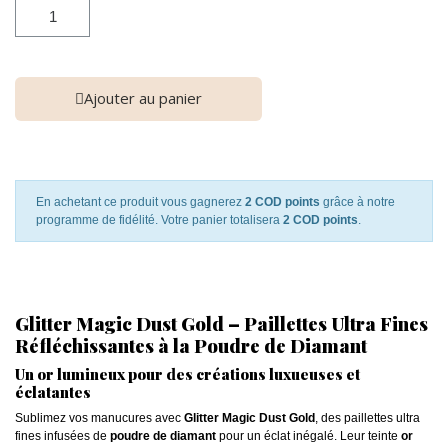
Ajouter au panier
En achetant ce produit vous gagnerez
2 COD points
grâce à notre
programme de fidélité. Votre panier totalisera
2 COD points
.
Glitter Magic Dust Gold – Paillettes Ultra Fines
Réfléchissantes à la Poudre de Diamant
Un or lumineux pour des créations luxueuses et
éclatantes
Sublimez vos manucures avec
Glitter Magic Dust Gold
, des paillettes ultra
fines infusées de
poudre de diamant
pour un éclat inégalé. Leur teinte
or