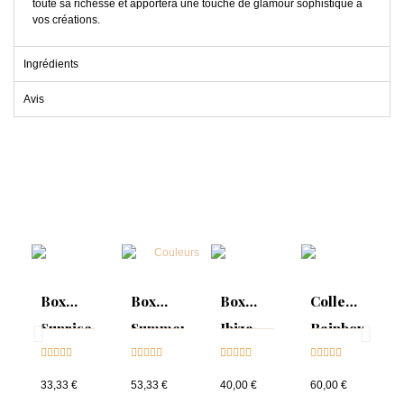
toute sa richesse et apportera une touche de glamour sophistiqué à
vos créations.
Ingrédients
Avis
Box
Box
Box
Collection
Sunrise
Summer
Ibiza
Rainbow
Collection





Mood :





Collection





Tips &





& Tips
ON
& Tips
nuancier
33,33 €
53,33 €
40,00 €
60,00 €