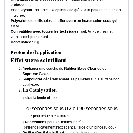
professionnel.
Effet Crystal
: brillance exceptionnelle grâce à la poudre de diamant
intégrée.
Polyvalentes
: utilisables en
effet sucre
ou
incrustation sous gel
clear
.
Compatibles avec toutes les techniques
: gel, Acrygel, résine,
vernis semi-permanent.
Contenance :
2 g.
Protocole d’application
Effet sucre scintillant
Appliquer une couche de
Rubber Base Clear
ou de
Supreme Gloss
.
Saupoudrer
généreusement les paillettes sur la surface non
catalysée.
La Catalysation
selon la teinte utilisée :
120 secondes sous UV ou 90 secondes sous
LED
pour les teintes claires
240 secondes
pour les teintes foncées
Retirer délicatement l’excédent à l’aide d’un pinceau doux.
Profiter d’un fini scintillant intense et longue tenue.