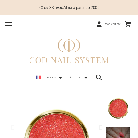
2X ou 3X avec Alma à partir de 200€
Mon compte
Français
€
Euro