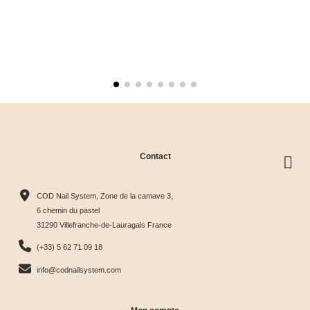
Contact
COD Nail System, Zone de la camave 3,
6 chemin du pastel
31290 Villefranche-de-Lauragais France
(+33) 5 62 71 09 18
info@codnailsystem.com