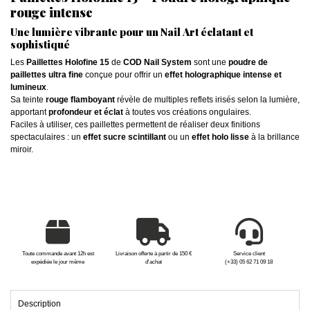
rouge intense
Une lumière vibrante pour un Nail Art éclatant et
sophistiqué
Les
Paillettes Holofine 15
de
COD Nail System
sont une
poudre de
paillettes ultra fine
conçue pour offrir un
effet holographique intense et
lumineux
.
Sa teinte
rouge flamboyant
révèle de multiples reflets irisés selon la lumière,
apportant
profondeur et éclat
à toutes vos créations ongulaires.
Faciles à utiliser, ces paillettes permettent de réaliser deux finitions
spectaculaires : un
effet sucre scintillant
ou un
effet holo lisse
à la brillance
miroir.
Toute commande avant 12h est
Livraison offerte à partir de 150 €
Service client
expédiée le jour même
d'achat
(+33) 05 62 71 09 18
Description