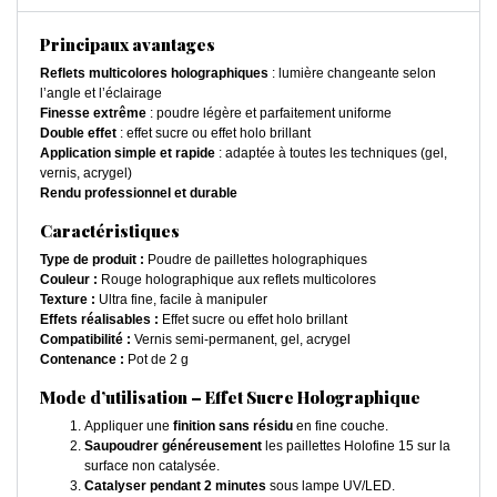
Principaux avantages
Reflets multicolores holographiques
: lumière changeante selon
l’angle et l’éclairage
Finesse extrême
: poudre légère et parfaitement uniforme
Double effet
: effet sucre ou effet holo brillant
Application simple et rapide
: adaptée à toutes les techniques (gel,
vernis, acrygel)
Rendu professionnel et durable
Caractéristiques
Type de produit :
Poudre de paillettes holographiques
Couleur :
Rouge holographique aux reflets multicolores
Texture :
Ultra fine, facile à manipuler
Effets réalisables :
Effet sucre ou effet holo brillant
Compatibilité :
Vernis semi-permanent, gel, acrygel
Contenance :
Pot de 2 g
Mode d’utilisation – Effet Sucre Holographique
Appliquer une
finition sans résidu
en fine couche.
Saupoudrer généreusement
les paillettes Holofine 15 sur la
surface non catalysée.
Catalyser pendant 2 minutes
sous lampe UV/LED.