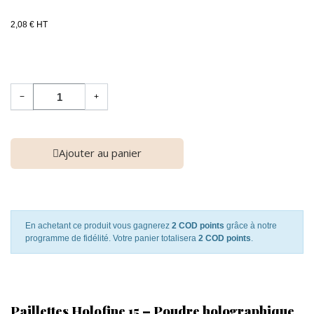
2,08 € HT
−
+
Ajouter au panier
En achetant ce produit vous gagnerez
2 COD points
grâce à notre
programme de fidélité. Votre panier totalisera
2 COD points
.
Paillettes Holofine 15 – Poudre holographique