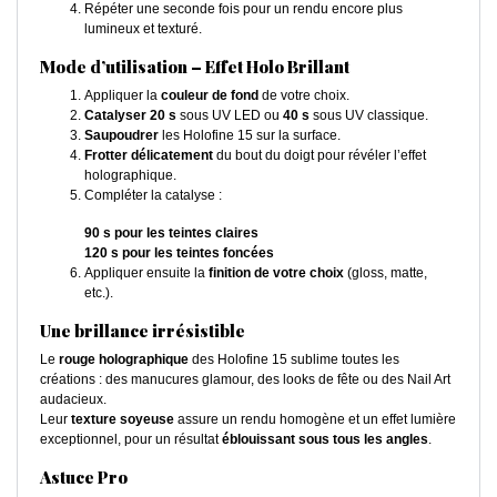
Répéter une seconde fois pour un rendu encore plus
lumineux et texturé.
Mode d’utilisation – Effet Holo Brillant
Appliquer la
couleur de fond
de votre choix.
Catalyser 20 s
sous UV LED ou
40 s
sous UV classique.
Saupoudrer
les Holofine 15 sur la surface.
Frotter délicatement
du bout du doigt pour révéler l’effet
holographique.
Compléter la catalyse :
90 s pour les teintes claires
120 s pour les teintes foncées
Appliquer ensuite la
finition de votre choix
(gloss, matte,
etc.).
Une brillance irrésistible
Le
rouge holographique
des Holofine 15 sublime toutes les
créations : des manucures glamour, des looks de fête ou des Nail Art
audacieux.
Leur
texture soyeuse
assure un rendu homogène et un effet lumière
exceptionnel, pour un résultat
éblouissant sous tous les angles
.
Astuce Pro