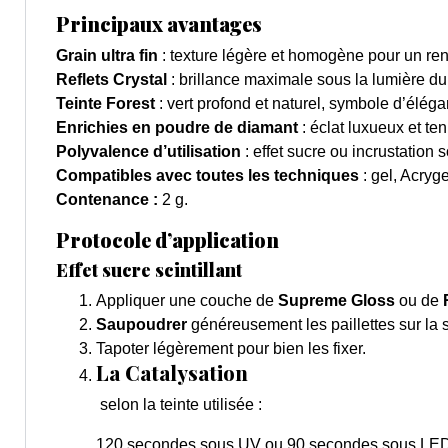
Principaux avantages
Grain ultra fin
: texture légère et homogène pour un ren
Reflets Crystal
: brillance maximale sous la lumière d
Teinte Forest
: vert profond et naturel, symbole d’élég
Enrichies en poudre de diamant
: éclat luxueux et te
Polyvalence d’utilisation
: effet sucre ou incrustation s
Compatibles avec toutes les techniques
: gel, Acryg
Contenance :
2 g.
Protocole d’application
Effet sucre scintillant
Appliquer une couche de
Supreme Gloss
ou de
Saupoudrer
généreusement les paillettes sur la 
Tapoter légèrement pour bien les fixer.
La Catalysation
selon la teinte utilisée :
120 secondes sous UV ou 90 secondes sous LE