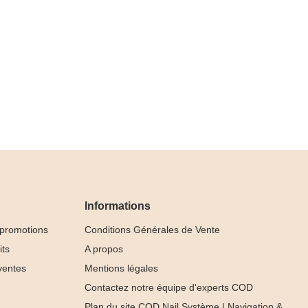
Informations
 promotions
Conditions Générales de Vente
its
A propos
ventes
Mentions légales
Contactez notre équipe d'experts COD
Plan du site COD Nail Système | Navigation &