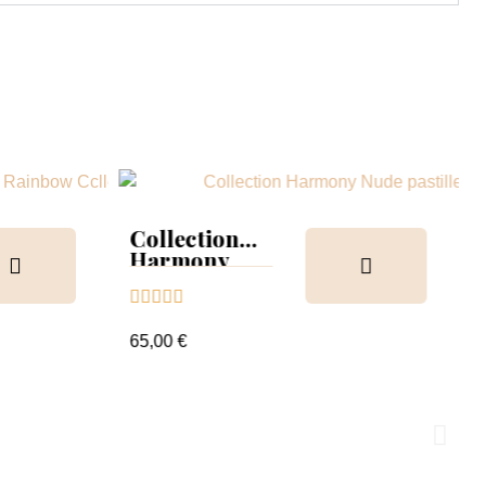
Collection
Harmony
Tips &





nuancier
65,00 €