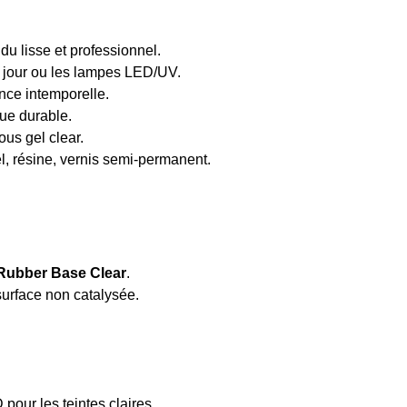
du lisse et professionnel.
u jour ou les lampes LED/UV.
ance intemporelle.
nue durable.
ous gel clear.
el, résine, vernis semi-permanent.
Rubber Base Clear
.
surface non catalysée.
D
pour les teintes claires