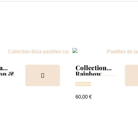
a
Collection
ion &
Rainbow
Tips &





nuancier
60,00 €