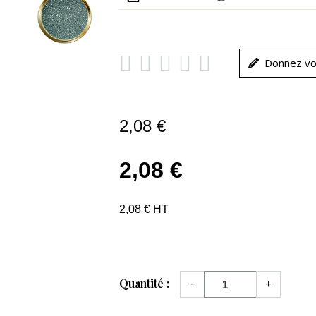





Donnez vo
2,08 €
2,08 €
2,08 € HT
Quantité :
−
+