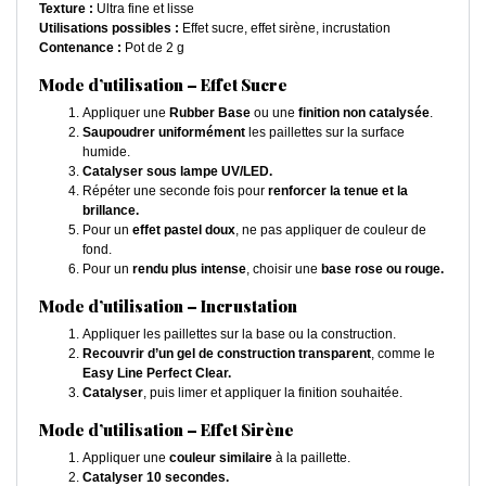
Texture :
Ultra fine et lisse
Utilisations possibles :
Effet sucre, effet sirène, incrustation
Contenance :
Pot de 2 g
Mode d’utilisation – Effet Sucre
Appliquer une
Rubber Base
ou une
finition non catalysée
.
Saupoudrer uniformément
les paillettes sur la surface
humide.
Catalyser sous lampe UV/LED.
Répéter une seconde fois pour
renforcer la tenue et la
brillance.
Pour un
effet pastel doux
, ne pas appliquer de couleur de
fond.
Pour un
rendu plus intense
, choisir une
base rose ou rouge.
Mode d’utilisation – Incrustation
Appliquer les paillettes sur la base ou la construction.
Recouvrir d’un gel de construction transparent
, comme le
Easy Line Perfect Clear.
Catalyser
, puis limer et appliquer la finition souhaitée.
Mode d’utilisation – Effet Sirène
Appliquer une
couleur similaire
à la paillette.
Catalyser 10 secondes.