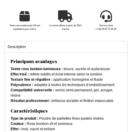
Toute commande avant 12h est
Livraison offerte à partir de 150 €
Service client
expédiée le jour même
d'achat
(+33) 05 62 71 09 18
Description
Principaux avantages
Teinte rose bonbon lumineuse :
douce, sucrée et audacieuse
Effet irisé :
reflets subtils et éclat intense selon la lumière
Texture fine et régulière :
application homogène et fluide
Polyvalence :
adaptée à toutes les techniques d’embellissement
Compatibilité universelle :
vernis semi-permanent, gel, acrygel,
résine
Résultat professionnel :
brillance durable et finition impeccable
Caractéristiques
Type de produit :
Poudre de paillettes fines pastels irisées
Couleur :
Rose bonbon vif et lumineux
Effet :
Irisé, nacré et brillant