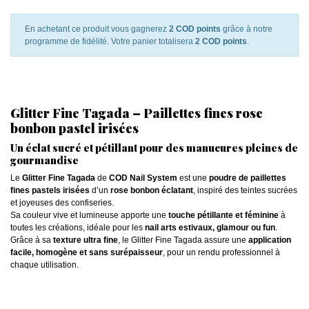
En achetant ce produit vous gagnerez
2 COD points
grâce à notre
programme de fidélité. Votre panier totalisera
2 COD points
.
Glitter Fine Tagada – Paillettes fines rose
bonbon pastel irisées
Un éclat sucré et pétillant pour des manucures pleines de
gourmandise
Le
Glitter Fine Tagada
de
COD Nail System
est une
poudre de paillettes
fines pastels irisées
d’un
rose bonbon éclatant
, inspiré des teintes sucrées
et joyeuses des confiseries.
Sa couleur vive et lumineuse apporte une
touche pétillante et féminine
à
toutes les créations, idéale pour les
nail arts estivaux, glamour ou fun
.
Grâce à sa
texture ultra fine
, le Glitter Fine Tagada assure une
application
facile, homogène et sans surépaisseur
, pour un rendu professionnel à
chaque utilisation.