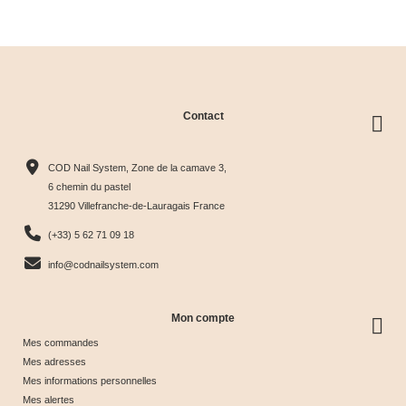
clear
Contact
Collection
Box
Box Cat
Collection
Harmony
Candy
Eye
Cat Eye
COD Nail System, Zone de la camave 3,
Tips &





Collection





Crystal





Soie &





6 chemin du pastel
31290 Villefranche-de-Lauragais France
nuancier
& Tips
Glow &
Tips
65,00 €
40,00 €
44,17 €
44,17 €
(+33) 5 62 71 09 18
Tips
info@codnailsystem.com
Mon compte
Mes commandes
Mes adresses
Mes informations personnelles
Mes alertes