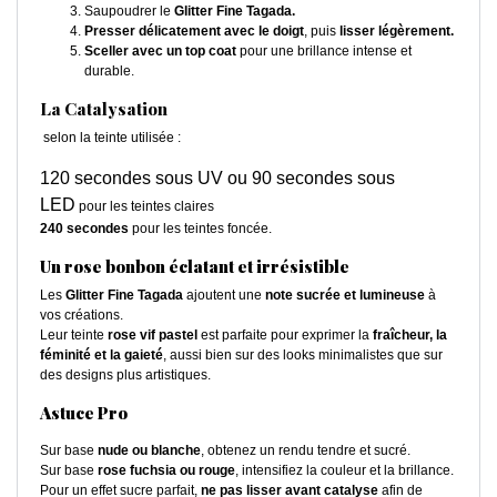
Saupoudrer le
Glitter Fine Tagada.
Presser délicatement avec le doigt
, puis
lisser légèrement.
Sceller avec un top coat
pour une brillance intense et
durable.
La Catalysation
selon la teinte utilisée :
120 secondes sous UV ou 90 secondes sous
LED
pour les teintes claires
240 secondes
pour les teintes foncée.
Un rose bonbon éclatant et irrésistible
Les
Glitter Fine Tagada
ajoutent une
note sucrée et lumineuse
à
vos créations.
Leur teinte
rose vif pastel
est parfaite pour exprimer la
fraîcheur, la
féminité et la gaieté
, aussi bien sur des looks minimalistes que sur
des designs plus artistiques.
Astuce Pro
Sur base
nude ou blanche
, obtenez un rendu tendre et sucré.
Sur base
rose fuchsia ou rouge
, intensifiez la couleur et la brillance.
Pour un effet sucre parfait,
ne pas lisser avant catalyse
afin de