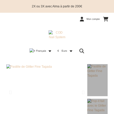
2X ou 3X avec Alma à partir de 200€
Mon compte
Français
€
Euro