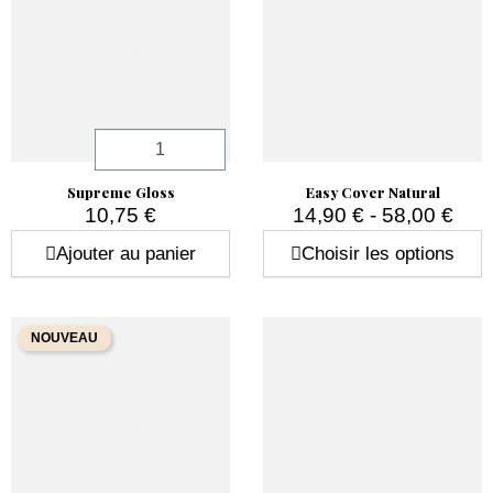
Passe au niveau supérieur avec un
ongle en gel
résistant,
élégant et parfaitement réalisé.
Quantité
Supreme Gloss
Easy Cover Natural
10,75 €
14,90 € - 58,00 €
Prix
Prix
Ajouter au panier
Choisir les options
NOUVEAU