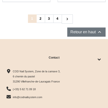
Suivant
1
2
3
4


Retour en haut
Contact
COD Nail System, Zone de la camave 3,
6 chemin du pastel
31290 Villefranche-de-Lauragais France
(+33) 5 62 71 09 18
info@codnailsystem.com