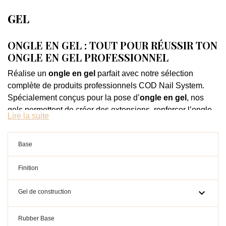
GEL
ONGLE EN GEL : TOUT POUR RÉUSSIR TON
ONGLE EN GEL PROFESSIONNEL
Réalise un
ongle en gel
parfait avec notre sélection
complète de produits professionnels COD Nail System.
Spécialement conçus pour la pose d’
ongle en gel
, nos
gels permettent de créer des extensions, renforcer l’ongle
Lire la suite
naturel et obtenir un résultat durable, esthétique et
résistant.
Base
Que tu sois débutante ou professionnelle, tu trouveras ici
tout le nécessaire pour réussir ton
ongle en gel
avec
Finition
précision, facilité et tenue.

Gel de construction
POURQUOI CHOISIR L’ONGLE EN GEL ?
L’
ongle en gel
est aujourd’hui la technique incontournable
Rubber Base
en prothésie ongulaire. Il permet d’obtenir un rendu solide,