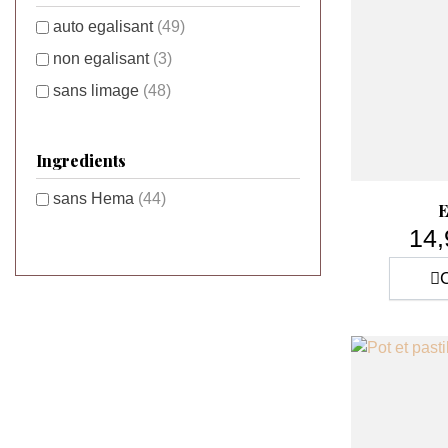
auto egalisant
(49)
non egalisant
(3)
sans limage
(48)
Ingredients
sans Hema
(44)
E
14,
C