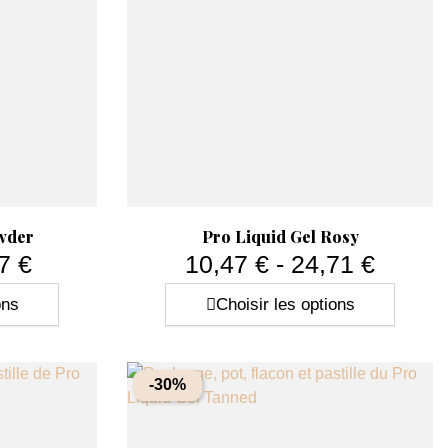
Aperçu rapide

wder
Pro Liquid Gel Rosy
7 €
10,47 € - 24,71 €
Prix
ons
Choisir les options
-30%