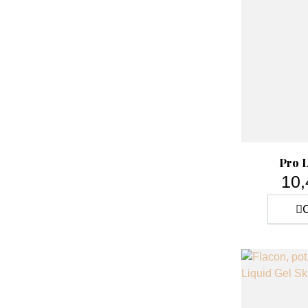
Pro 
10,
C