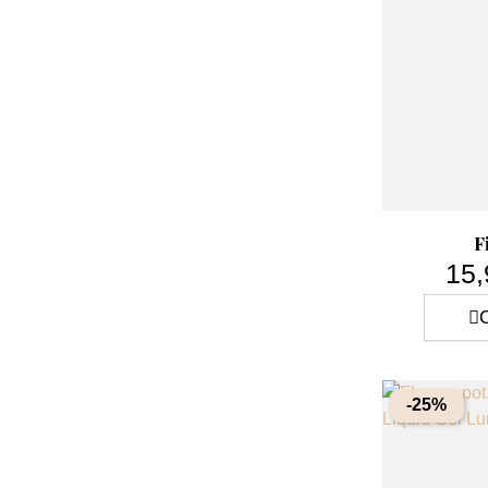
F
15,
C
-25%