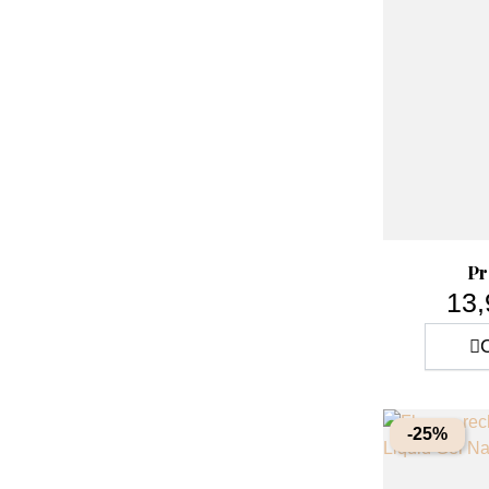
Pr
13,
C
-25%