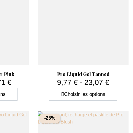
Aperçu rapide

r Pink
Pro Liquid Gel Tanned
71 €
9,77 € - 23,07 €
Prix
ons
Choisir les options
-25%