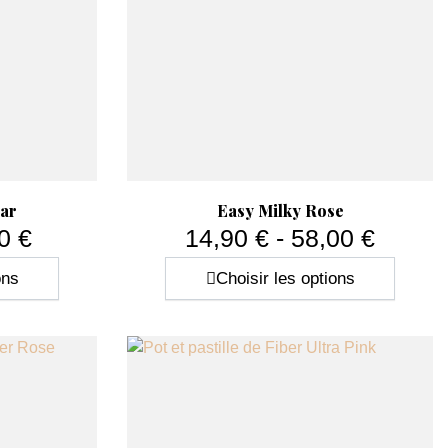
Aperçu rapide

ear
Easy Milky Rose
0 €
14,90 € - 58,00 €
Prix
ons
Choisir les options