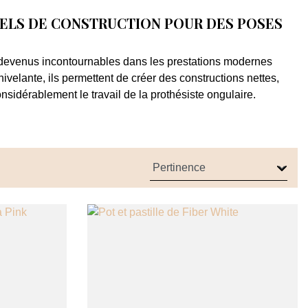
GELS DE CONSTRUCTION POUR DES POSES
devenus incontournables dans les prestations modernes
-nivelante, ils permettent de créer des constructions nettes,
onsidérablement le travail de la prothésiste ongulaire.
rellement sur la plaque de l’ongle et épouse parfaitement sa
et limite les corrections lors du limage, ce qui permet de
s en salon.
érimentées qu’aux techniciennes en formation, les
gels de
 d’utilisation, précision et résultats durables.
un travail plus rapide
t
réside dans sa capacité à se lisser naturellement après
ir une surface homogène sans devoir retravailler