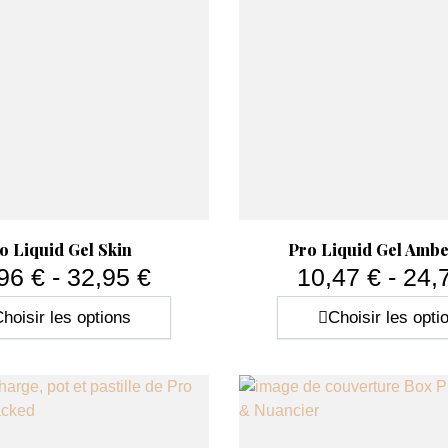
Aperçu rapide
Aperçu rapide


o Liquid Gel Skin
Pro Liquid Gel Ambe
96 € - 32,95 €
10,47 € - 24,
Prix
Prix
hoisir les options
Choisir les opti