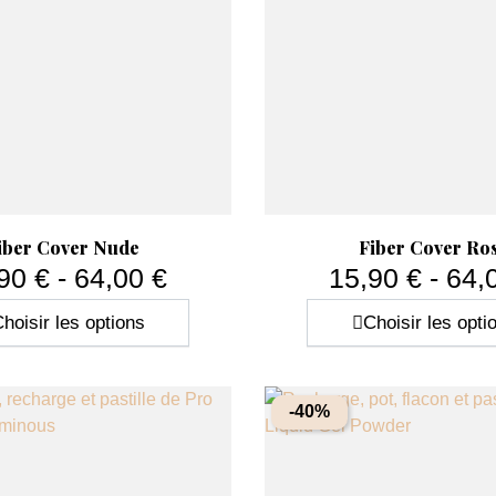
Aperçu rapide
Aperçu rapide


iber Cover Nude
Fiber Cover Ro
90 € - 64,00 €
15,90 € - 64,
Prix
Prix
hoisir les options
Choisir les opti
-40%