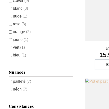
Cover
(9)
blanc
(3)
nude
(1)
rose
(8)
orange
(2)
jaune
(1)
vert
(1)
F
15,
bleu
(1)
C
Nuances
pailleté
(7)
néon
(7)
Consistances