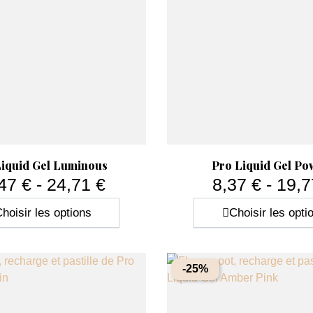
Aperçu rapide
Aperçu rapide


Liquid Gel Luminous
Pro Liquid Gel Po
47 € - 24,71 €
8,37 € - 19,7
Prix
Prix
hoisir les options
Choisir les opti
-25%