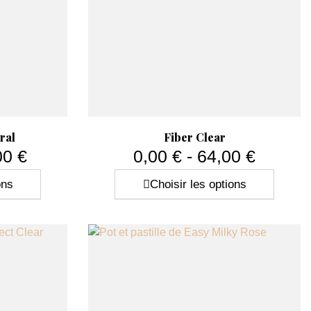
ulaires d’utiliser un
gel builder auto-égalisant
dans la
Aperçu rapide

ral
Fiber Clear
00 €
0,00 € - 64,00 €
Prix
ons
Choisir les options