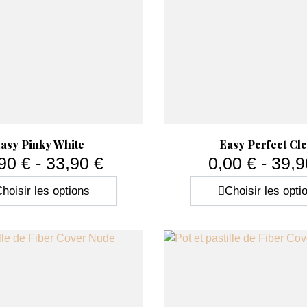
Aperçu rapide
Aperçu rapide


asy Pinky White
Easy Perfect Cl
90 € - 33,90 €
0,00 € - 39,9
Prix
Prix
hoisir les options
Choisir les opti