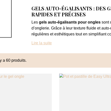
GELS AUTO-ÉGALISANTS : DES 
RAPIDES ET PRÉCISES
Les
gels auto-égalisants pour ongles
sont 
d’onglerie. Grâce à leur texture fluide et auto
régulières et esthétiques tout en simplifiant c
Lire la suite
Le
gel auto égalisant ongle
se répartit natu
forme. Cette propriété réduit les irrégularités 
gagner un temps précieux lors des prestation
 y a 60 produits.
Adaptés aussi bien aux professionnelles exp
construction auto-égalisants
offrent confort
Une texture auto-nivelante pour 
Le principal avantage d’un
gel auto égalisan
l’application. Cette propriété permet d’obten
excessivement la matière.