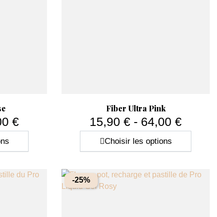
Aperçu rapide

se
Fiber Ultra Pink
00 €
15,90 € - 64,00 €
Prix
ons
Choisir les options
-25%