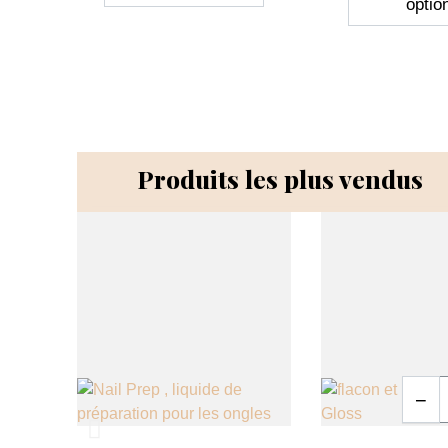
optio
Produits les plus vendus
Quanti
+
−
Aperçu rapide
Aperçu rapide

