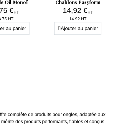
le Oil Monoï
Chablons Easyform
D
75 €
14,92 €
HT
HT
1,9
Prix
Prix
3.75 HT
14.92 HT
er au panier
Ajouter au panier
ffre complète de produits pour ongles
, adaptée aux
e
mérite des produits performants, fiables et conçus