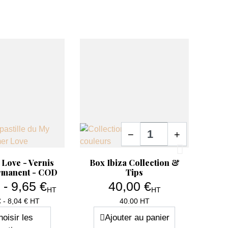
Quantité
−
+
erçu rapide
Aperçu rapide
Ape


Love - Vernis
Box Ibiza Collection &
Colle
rmanent - COD
Tips
 - 9,65 €
40,00 €
HT
HT
Prix
Prix
€ - 8,04 € HT
40.00 HT
oisir les
Ajouter au panier