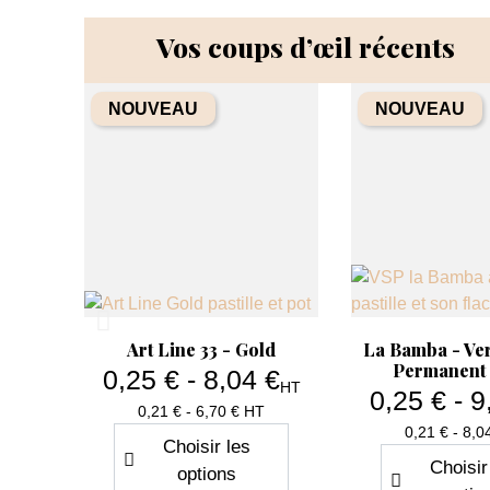
Vos coups d’œil récents
NOUVEAU
NOUVEAU
+
Aperçu rapide
Aperçu r


olor -
Art Line 33 - Gold
La Bamba - Ve
ent -
Permanent
0,25 € - 8,04 €
HT
0,25 € - 9
Prix
0,21 € - 6,70 € HT
T
Pri
0,21 € - 8,0
Choisir les
Choisir
options
er