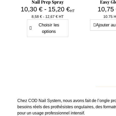
Nail Prep Spray
Easy Gl
10,30 € - 15,20 €
10,75
HT
Prix
Pri
8,58 € - 12,67 € HT
10.75 
er
Choisir les
Ajouter au
options
Chez
COD Nail System
, nous avons fait de l’
ongle pr
besoins réels des
prothésistes ongulaires
, des forma
pour un usage professionnel intensif.