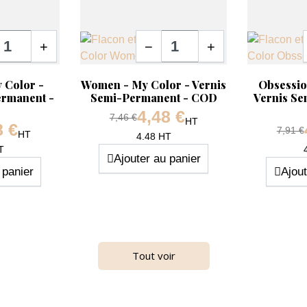
té
Quantité
+
−
+
Aperçu rapide
Aperçu ra


y Color -
Women - My Color - Vernis
Obsessio
ermanent -
Semi-Permanent - COD
Vernis Se
4,48 €
Prix de base
7,46 €
HT
8 €
e
Prix d
7,91 €
HT
Prix
4.48 HT
Prix
T
Ajouter au panier
 panier
Ajout
Tout voir