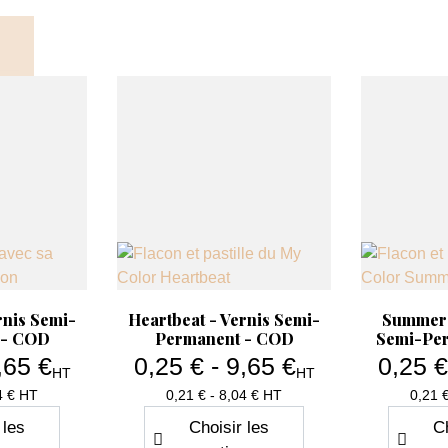
apide
Aperçu rapide
Ap


rnis Semi-
Heartbeat - Vernis Semi-
Summer 
 - COD
Permanent - COD
Semi-Pe
,65 €
0,25 € - 9,65 €
0,25 €
HT
HT
x
Prix
4 € HT
0,21 € - 8,04 € HT
0,21 
 les
Choisir les
Ch