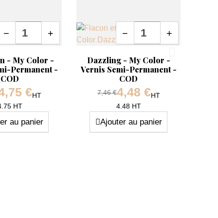
Quantité
Quantité
−
+
−
+
pide
Aperçu rapide
Ape


n - My Color -
Dazzling - My Color -
Att
mi-Permanent -
Vernis Semi-Permanent -
Vern
COD
COD
4,75 €
4,48 €
e base
Prix de base
7,46 €
HT
HT
Prix
Prix
4.75 HT
4.48 HT
er au panier
Ajouter au panier