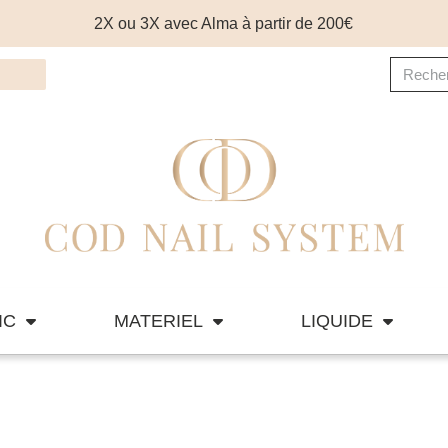
2X ou 3X avec Alma à partir de 200€
IC
MATERIEL
LIQUIDE