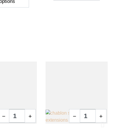
options
Quantité
Quantité
−
+
−
+
pide
Aperçu rapide
