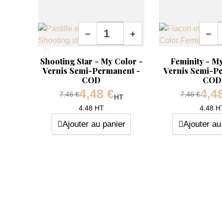
Quantité
Quanti
−
+
−
Aperçu rapide
Aperçu rapide


or -
Shooting Star - My Color -
Feminity - M
ent -
Vernis Semi-Permanent -
Vernis Semi-P
COD
COD
 €
4,48 €
4,4
Prix de base
Prix de bas
7,46 €
7,46 €
HT
HT
Prix
4.48 HT
4.48 H
Ajouter au panier
Ajouter au