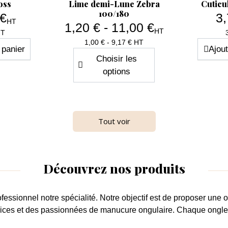
oss
Lime demi-Lune Zebra
Cuticu
100/180
 €
3,
HT
1,20 € - 11,00 €
HT
x
HT
Prix
1,00 € - 9,17 € HT
 panier
Ajout
Choisir les
options
Tout voir
Découvrez nos produits
ofessionnel
notre spécialité. Notre objectif est de proposer une
o
trices et des passionnées de
manucure ongulaire
. Chaque
ongl