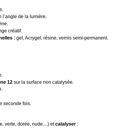
s.
 l’angle de la lumière.
ène.
nge créatif.
elles :
gel, Acrygel, résine, vernis semi-permanent.
e.
ine 12
sur la surface non catalysée.
.
e seconde fois.
re, verte, dorée, nude…) et
catalyser
: