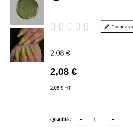





Donnez vo
2,08 €
2,08 €
2,08 € HT
Quantité :
−
+