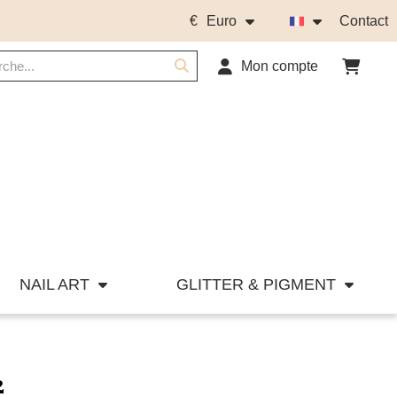
€
Euro
Contact
Mon compte
NAIL ART
GLITTER & PIGMENT
2