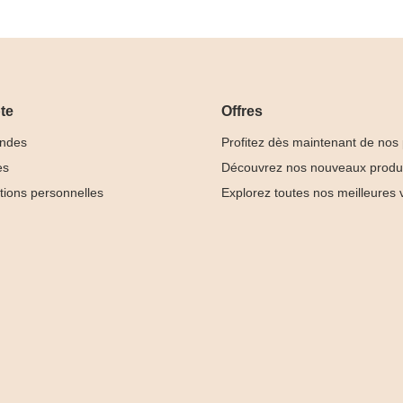
te
Offres
ndes
Profitez dès maintenant de nos
es
Découvrez nos nouveaux produ
tions personnelles
Explorez toutes nos meilleures 
ndy
Box Cat Eye
ion &
Crystal Glow
& Tips




