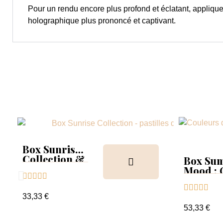
Pour un rendu encore plus profond et éclatant, appliqu
holographique plus prononcé et captivant.
Box Sunrise
Collection &
Box Su
Tips
Mood :





Collect





Tips+nu
33,33 €
clear
53,33 €