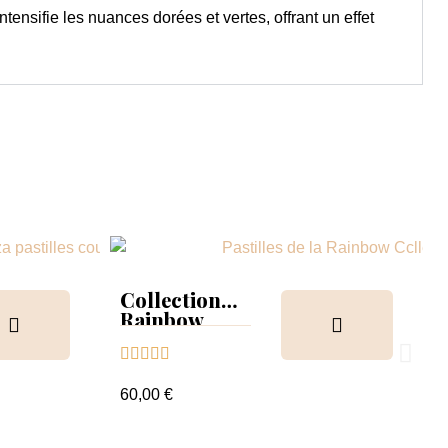
intensifie les nuances dorées et vertes, offrant un effet
Collection
Rainbow
Tips &





nuancier
60,00 €