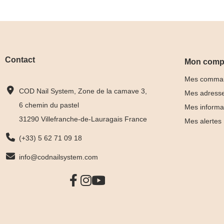
Contact
Mon comp
Mes comma
COD Nail System, Zone de la camave 3,
Mes adress
6 chemin du pastel
Mes informa
31290 Villefranche-de-Lauragais France
Mes alertes
(+33) 5 62 71 09 18
info@codnailsystem.com
Collection
Box Ca
Harmony
Collect
Tips &
Tips










nuancier