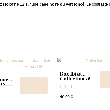
ez
Holofine 12
sur une
base noire ou vert foncé
. Le contraste 
Box Ibiza
Collection &
mmer
Tips
 ON





ion &
ancier
40,00 €