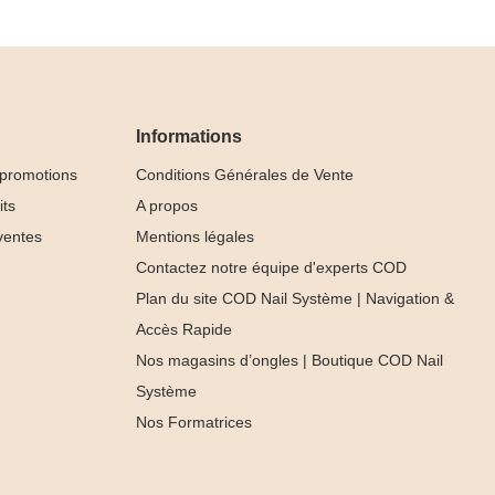
Informations
 promotions
Conditions Générales de Vente
its
A propos
ventes
Mentions légales
Contactez notre équipe d'experts COD
Plan du site COD Nail Système | Navigation &
Accès Rapide
Nos magasins d’ongles | Boutique COD Nail
Collection
Système
Cat Eye Soie
Nos Formatrices
& Tips




