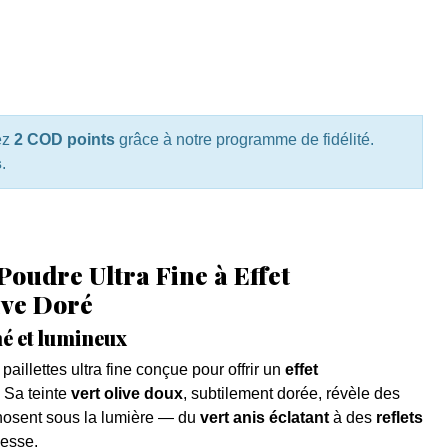
ez
2 COD points
grâce à notre programme de fidélité.
s
.
 Poudre Ultra Fine à Effet
ive Doré
né et lumineux
paillettes ultra fine conçue pour offrir un
effet
. Sa teinte
vert olive doux
, subtilement dorée, révèle des
osent sous la lumière — du
vert anis éclatant
à des
reflets
nesse.