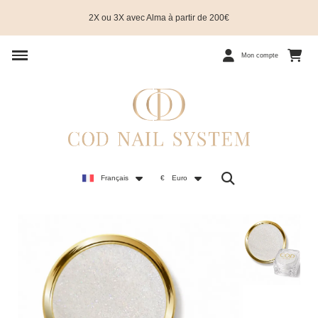
2X ou 3X avec Alma à partir de 200€
Mon compte
Français
€
Euro