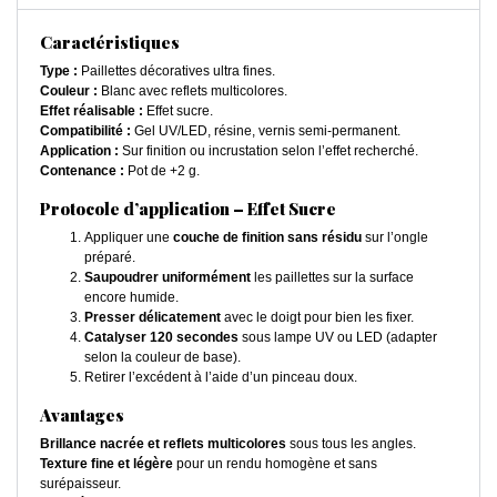
Caractéristiques
Type :
Paillettes décoratives ultra fines.
Couleur :
Blanc avec reflets multicolores.
Effet réalisable :
Effet sucre.
Compatibilité :
Gel UV/LED, résine, vernis semi-permanent.
Application :
Sur finition ou incrustation selon l’effet recherché.
Contenance :
Pot de +2 g.
Protocole d’application – Effet Sucre
Appliquer une
couche de finition sans résidu
sur l’ongle
préparé.
Saupoudrer uniformément
les paillettes sur la surface
encore humide.
Presser délicatement
avec le doigt pour bien les fixer.
Catalyser 120 secondes
sous lampe UV ou LED (adapter
selon la couleur de base).
Retirer l’excédent à l’aide d’un pinceau doux.
Avantages
Brillance nacrée et reflets multicolores
sous tous les angles.
Texture fine et légère
pour un rendu homogène et sans
surépaisseur.