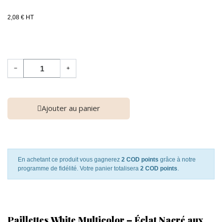
2,08 € HT
−
+
Ajouter au panier
En achetant ce produit vous gagnerez
2 COD points
grâce à notre
programme de fidélité. Votre panier totalisera
2 COD points
.
Paillettes White Multicolor – Éclat Nacré aux