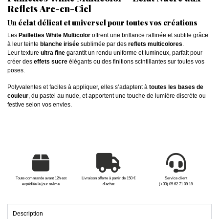
Reflets Arc-en-Ciel
Un éclat délicat et universel pour toutes vos créations
Les
Paillettes White Multicolor
offrent une brillance raffinée et subtile grâce
à leur teinte
blanche irisée
sublimée par des
reflets multicolores
.
Leur texture
ultra fine
garantit un rendu uniforme et lumineux, parfait pour
créer des
effets sucre
élégants ou des finitions scintillantes sur toutes vos
poses.
Polyvalentes et faciles à appliquer, elles s’adaptent à
toutes les bases de
couleur
, du pastel au nude, et apportent une touche de lumière discrète ou
festive selon vos envies.
Toute commande avant 12h est
Livraison offerte à partir de 150 €
Service client
expédiée le jour même
d'achat
(+33) 05 62 71 09 18
Description