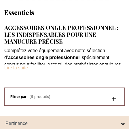
Essentiels
ACCESSOIRES ONGLE PROFESSIONNEL :
LES INDISPENSABLES POUR UNE
MANUCURE PRÉCISE
Complétez votre équipement avec notre sélection
d’
accessoires ongle professionnel
, spécialement
conçus pour faciliter le travail des prothésistes ongulaires.
Lire la suite
Ces outils du quotidien jouent un rôle essentiel dans la
qualité des prestations réalisées en salon.
Préparation de l’ongle, nettoyage, nail art ou dégradés :
chaque
accessoire ongle professionnel
(8 produits)
contribue à
Filtrer par :
obtenir un résultat propre, précis et durable. Bien choisis,
ces outils permettent de travailler plus efficacement tout en
améliorant le confort lors de la pose.
Ils deviennent ainsi des alliés indispensables pour réaliser