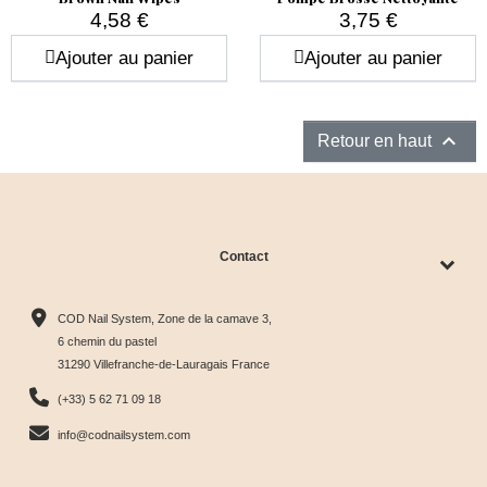
4,58 €
3,75 €
Prix
Prix
Ajouter au panier
Ajouter au panier

Retour en haut
Contact
COD Nail System, Zone de la camave 3,
6 chemin du pastel
31290 Villefranche-de-Lauragais France
(+33) 5 62 71 09 18
info@codnailsystem.com