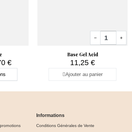
Quantité
−
+
Aperçu rapide

 renforcer la plaque naturelle tout en conservant une
e
Base Gel Acid
e l’ongle.
70 €
11,25 €
Prix
ons
Ajouter au panier
e solution pour améliorer la tenue du
vernis semi-
cure.
Informations
 promotions
Conditions Générales de Vente