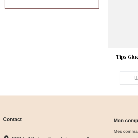
Aperçu rap

Tips Glu
Contact
Mon comp
Mes comma