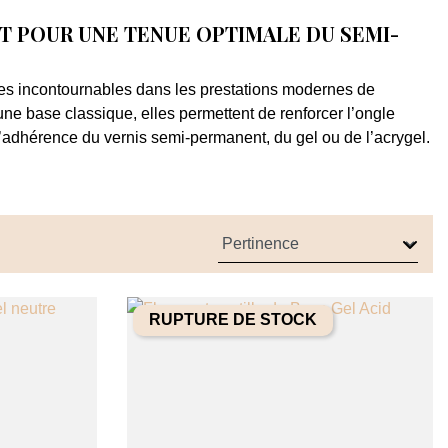
RT POUR UNE TENUE OPTIMALE DU SEMI-
s incontournables dans les prestations modernes de
ne base classique, elles permettent de renforcer l’ongle
l’adhérence du vernis semi-permanent, du gel ou de l’acrygel.
une base d’accroche et comme une couche de renfort capable
ue de l’ongle. Grâce à sa texture auto-nivelante et flexible,
nt un rendu naturel et élégant.
 par les stylistes ongulaires, la
base rubber
permet
es.
RUPTURE DE STOCK
es ongles naturels
er base
possède une texture légèrement plus épaisse qui lui
 Cette propriété est particulièrement intéressante pour les