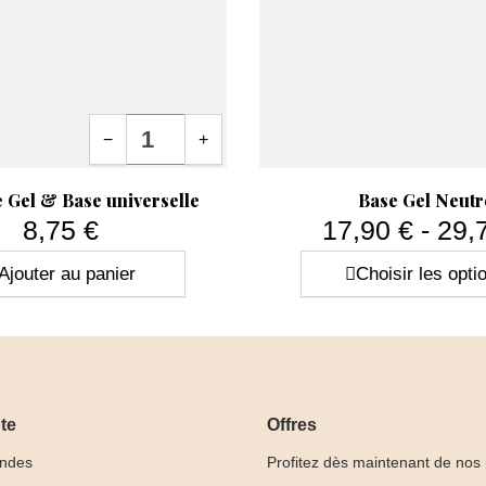
fins ou fragiles
mous ou cassants
irréguliers
Quantité
sujets aux décollements
−
+
ide
Aperçu rapide

La
base rubber pour ongles
permet ainsi de
e Gel & Base universelle
Base Gel Neutr
flexibilité adaptée aux mouvements naturels d
8,75 €
17,90 € - 29,
Prix
Prix
Ajouter au panier
Choisir les opti
Ce type de base constitue donc une excellent
permanent
et prolonger la durée de la manu
te
Offres
ndes
Profitez dès maintenant de nos