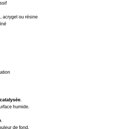
ssif
, acrygel ou résine
finé
tation
 catalysée
.
surface humide.
e
.
ouleur de fond.