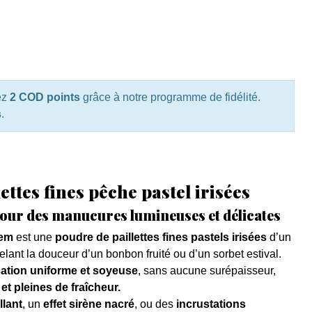
ez
2 COD points
grâce à notre programme de fidélité.
s
.
lettes fines pêche pastel irisées
pour des manucures lumineuses et délicates
tem
est une
poudre de paillettes fines pastels irisées
d’un
elant la douceur d’un bonbon fruité ou d’un sorbet estival.
cation uniforme et soyeuse
, sans aucune surépaisseur,
et pleines de fraîcheur.
llant
, un
effet sirène nacré
, ou des
incrustations