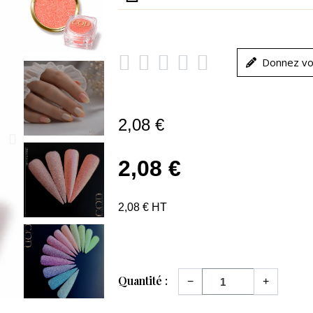





Donnez vo
2,08 €
2,08 €
2,08 € HT
Quantité :
−
+