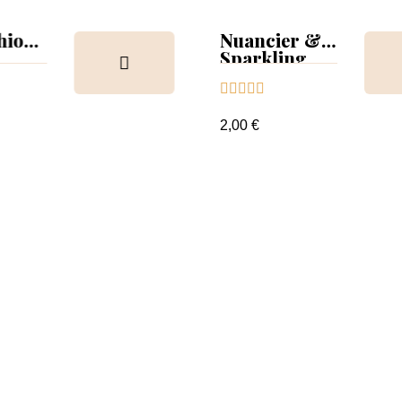
hion
Nuancier &
Sparkling
ion &
Collection





r
2,00 €