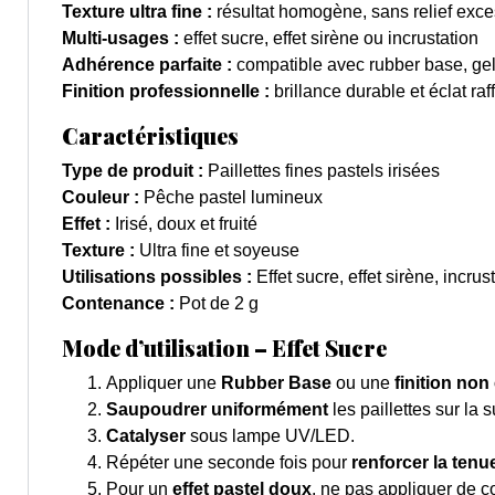
Texture ultra fine :
résultat homogène, sans relief exce
Multi-usages :
effet sucre, effet sirène ou incrustation
Adhérence parfaite :
compatible avec rubber base, gel
Finition professionnelle :
brillance durable et éclat raf
Caractéristiques
Type de produit :
Paillettes fines pastels irisées
Couleur :
Pêche pastel lumineux
Effet :
Irisé, doux et fruité
Texture :
Ultra fine et soyeuse
Utilisations possibles :
Effet sucre, effet sirène, incrus
Contenance :
Pot de 2 g
Mode d’utilisation – Effet Sucre
Appliquer une
Rubber Base
ou une
finition non
Saupoudrer uniformément
les paillettes sur la 
Catalyser
sous lampe UV/LED.
Répéter une seconde fois pour
renforcer la tenu
Pour un
effet pastel doux
, ne pas appliquer de c