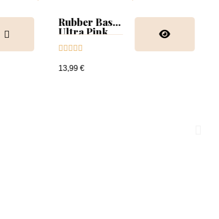
Rubber Base
Ultra Pink





13,99 €