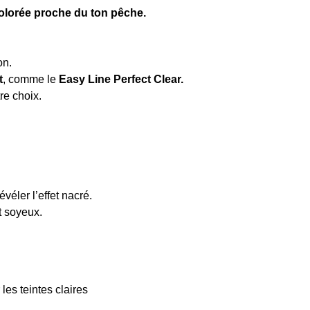
olorée proche du ton pêche.
on.
t
, comme le
Easy Line Perfect Clear.
tre choix.
véler l’effet nacré.
t soyeux.
les teintes claires