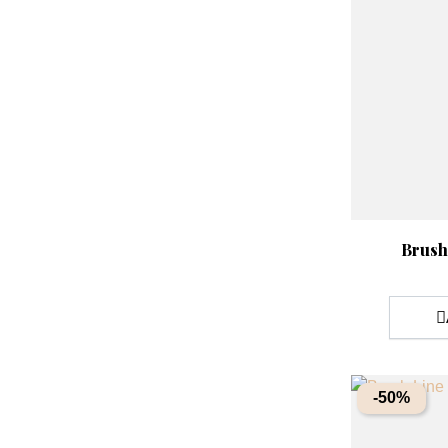
Aperçu rap

Brush
-50%