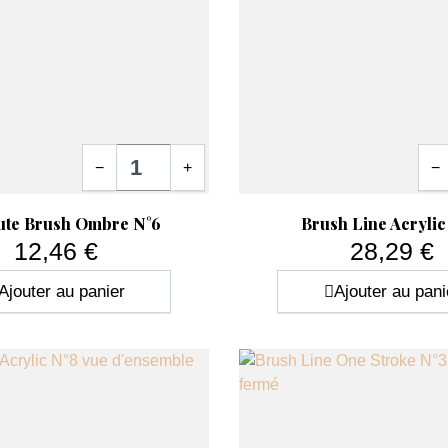
Quantité
Quan
−
+
−
ide
Aperçu rapide

ute Brush Ombre N°6
Brush Line Acrylic
12,46 €
28,29 €
Prix
Prix
Ajouter au panier
Ajouter au pani