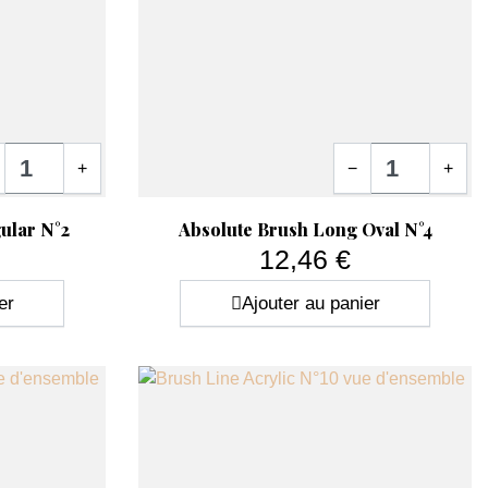
tité
Quantité
+
−
+
Aperçu rapide

ular N°2
Absolute Brush Long Oval N°4
12,46 €
Prix
er
Ajouter au panier