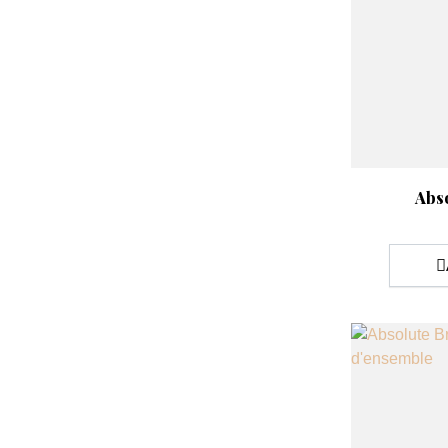
Aperçu rap

Abso