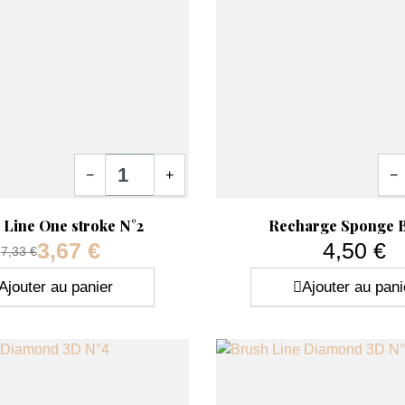
Quantité
Quan
−
+
−
ide
Aperçu rapide

 Line One stroke N°2
Recharge Sponge 
3,67 €
4,50 €
Prix de base
7,33 €
Prix
Prix
Ajouter au panier
Ajouter au pani