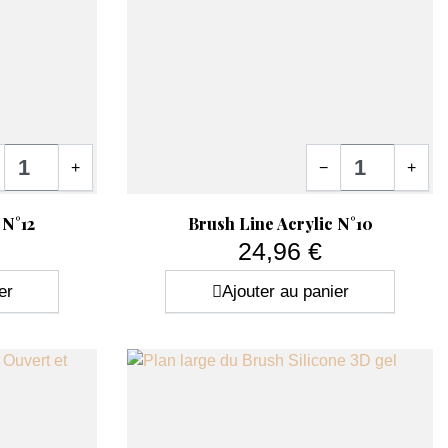
tité
Quantité
+
−
+
Aperçu rapide

 N°12
Brush Line Acrylic N°10
24,96 €
Prix
er
Ajouter au panier