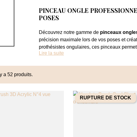
PINCEAU ONGLE PROFESSIONNE
POSES
Découvrez notre gamme de
pinceaux ongle
précision maximale lors de vos poses et créa
prothésistes ongulaires, ces pinceaux permette
Lire la suite
Grâce à leur conception haut de gamme, ch
précise et régulière, que ce soit pour les con
 y a 52 produits.
de nail art détaillé.
Les formes variées et les finitions élégantes
RUPTURE DE STOCK
tout en conservant un confort de travail optima
Des pinceaux professionnels con
La qualité d’un
pinceau ongle professionne