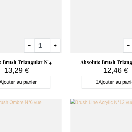
Quantité
Quan
−
+
−
ide
Aperçu rapide

e Brush Triangular N°4
Absolute Brush Triang
13,29 €
12,46 €
Prix
Prix
Ajouter au panier
Ajouter au pani