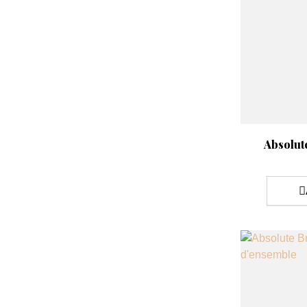
Aperçu rap

Absolut