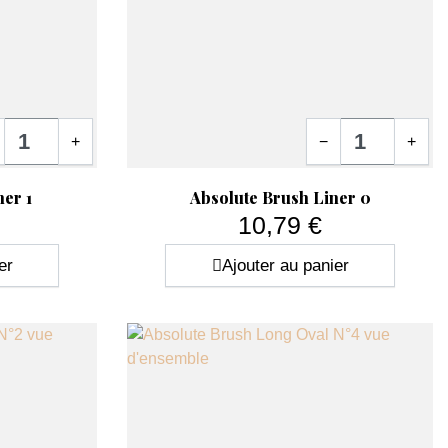
tité
Quantité
+
−
+
nçu pour offrir une prise en main confortable et une précision
Aperçu rapide

er 1
Absolute Brush Liner 0
10,79 €
Prix
er
Ajouter au panier