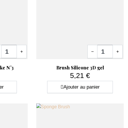
tité
Quantité
+
−
+
Aperçu rapide

ke N°3
Brush Silicone 3D gel
5,21 €
Prix
er
Ajouter au panier