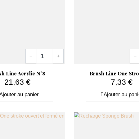
Quantité
Quan
−
+
−
ide
Aperçu rapide

h Line Acrylic N°8
Brush Line One Stro
21,63 €
7,33 €
Prix
Prix
Ajouter au panier
Ajouter au pani