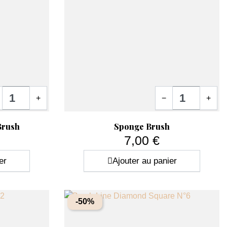
tité
Quantité
+
−
+
Aperçu rapide

Brush
Sponge Brush
7,00 €
Prix
er
Ajouter au panier
-50%