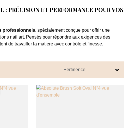
L : PRÉCISION ET PERFORMANCE POUR VOS
s professionnels
, spécialement conçue pour offrir une
tions nail art. Pensés pour répondre aux exigences des
nt de travailler la matière avec contrôle et finesse.
aque
pinceau ongle professionnel
garantit une application
structions en gel, les modelages en résine ou les réalisations
 permettent de choisir le pinceau adapté à chaque technique,
l.
çus pour la précision
l
joue un rôle essentiel dans la réussite d’une pose. C’est