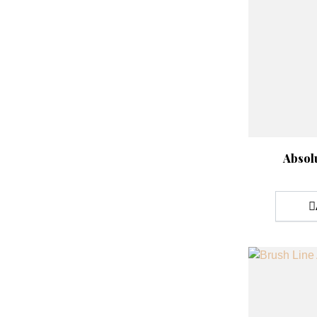
Aperçu rap

Absol