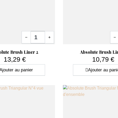
constructions en
gel UV
modelage en
résine acrylique
détails précis en
nail art
lignes fines et décorations artistiques
Quantité
Quan
−
+
−
Chaque
pinceau ongle professionnel
est co
ide
Aperçu rapide

lute Brush Liner 2
Absolute Brush Lin
optimale lors du travail.
13,29 €
10,79 €
Prix
Prix
Ajouter au panier
Ajouter au pani