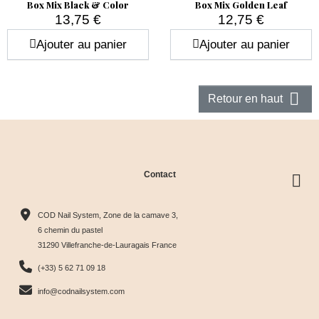
✅ Pourquoi choisir nos Box Glitter & Pigments :
Box Mix Black & Color
Box Mix Golden Leaf
13,75 €
12,75 €
Gain de temps : tous vos effets préférés dans un seul
Prix
Prix
Ajouter au panier
Ajouter au panier
coffret
Économie : un prix avantageux par rapport à l'achat à
l'unité

Retour en haut
Rendu professionnel garanti
Idéal pour
le nail art événementiel, les capsules
d'entraînement, les prestations variées
Contact
COD Nail System, Zone de la camave 3,
6 chemin du pastel
31290 Villefranche-de-Lauragais France
(+33) 5 62 71 09 18
info@codnailsystem.com