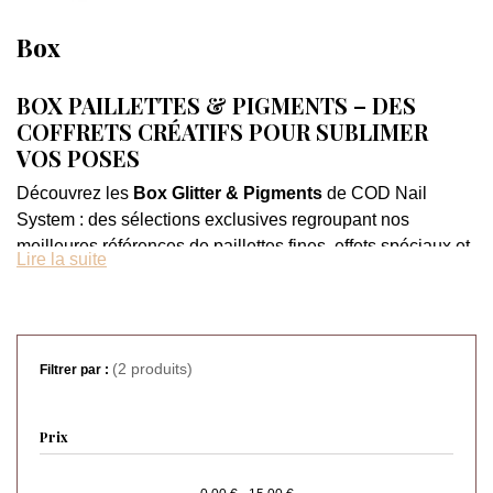
Box
BOX PAILLETTES & PIGMENTS – DES
COFFRETS CRÉATIFS POUR SUBLIMER
VOS POSES
Découvrez les
Box Glitter & Pigments
de COD Nail
System : des sélections exclusives regroupant nos
meilleures références de paillettes fines, effets spéciaux et
Lire la suite
pigments ultra tendances. Conçues pour les passionnées
de nail art comme pour les professionnelles, ces
box
prêtes à l'emploi
vous permettent de varier les styles et
d’oser toutes les combinaisons.
(2 produits)
Filtrer par :
Qu’il s’agisse de la
Box Glitter Shine
aux teintes
métalliques et irisées, de la
Box Fine Candy Collection
Prix
pour des finitions sucrées et pastel, ou encore de la
Box
Effet Glitter
pour des incrustations spectaculaires, chaque