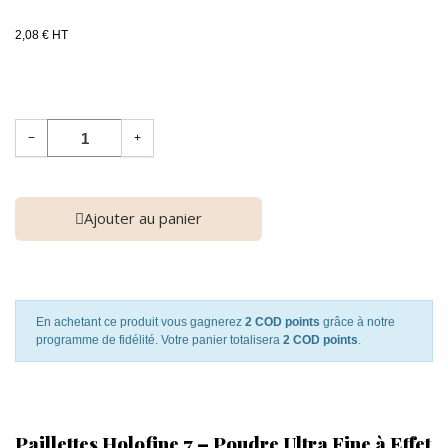
2,08 € HT
−
+
Ajouter au panier
En achetant ce produit vous gagnerez
2 COD points
grâce à notre
programme de fidélité. Votre panier totalisera
2 COD points
.
Paillettes Holofine 7 – Poudre Ultra Fine à Effet