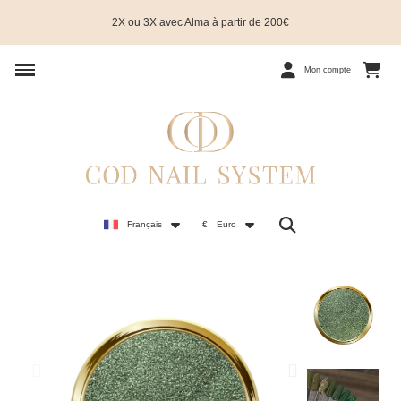
2X ou 3X avec Alma à partir de 200€
Mon compte
Français
€
Euro