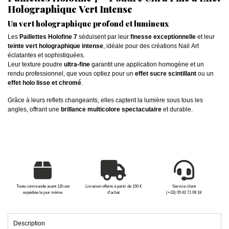
Holographique Vert Intense
Un vert holographique profond et lumineux
Les
Paillettes Holofine 7
séduisent par leur
finesse exceptionnelle
et leur
teinte vert holographique intense
, idéale pour des créations Nail Art
éclatantes et sophistiquées.
Leur texture poudre
ultra-fine
garantit une application homogène et un
rendu professionnel, que vous optiez pour un
effet sucre scintillant
ou un
effet holo lisse et chromé
.
Grâce à leurs reflets changeants, elles captent la lumière sous tous les
angles, offrant une
brillance multicolore spectaculaire
et durable.
Toute commande avant 12h est
Livraison offerte à partir de 150 €
Service client
expédiée le jour même
d'achat
(+33) 05 62 71 09 18
Description