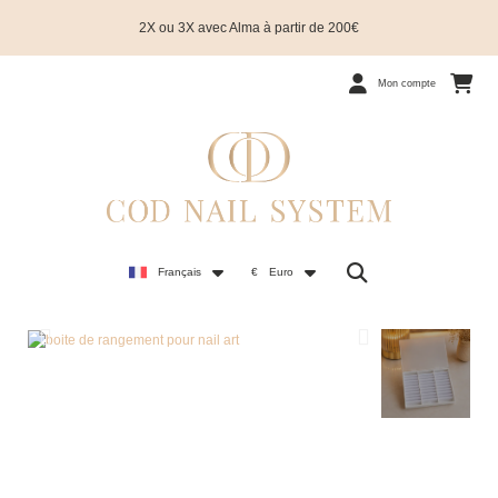
2X ou 3X avec Alma à partir de 200€
Mon compte
Français
€
Euro