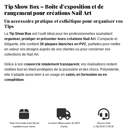
Tip Show Box – Boîte d’exposition et de
rangement pour créations Nail Art
Un accessoire pratique et esthétique pour organiser vos
Tips
La
Tip Show Box
est l’outil idéal pour les professionnelles souhaitant
organiser, protéger et présenter leurs créations Nail Art
. Compacte et
élégante, elle contient
30 plaques blanches en PVC
, parfaites pour mettre
en valeur vos designs auprès de vos clientes ou pour conserver vos
collections de Nail Art.
Grâce à son
couvercle totalement transparent
, vos réalisations restent
visibles tout en étant protégées de la poussière et des chocs. Polyvalente,
elle s’adapte aussi bien à un usage en
salon, en formation ou en
compétition
.
Toute commande avant 12h est
Livraison offerte à partir de 150 €
Service client
expédiée le jour même
d'achat
(+33) 05 62 71 09 18