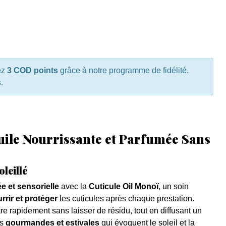
ez
3 COD points
grâce à notre programme de fidélité.
s
.
uile Nourrissante et Parfumée Sans
leillé
née et sensorielle
avec la
Cuticule Oil Monoï
, un soin
rrir et protéger
les cuticules après chaque prestation.
e rapidement sans laisser de résidu, tout en diffusant un
es
gourmandes et estivales
qui évoquent le soleil et la