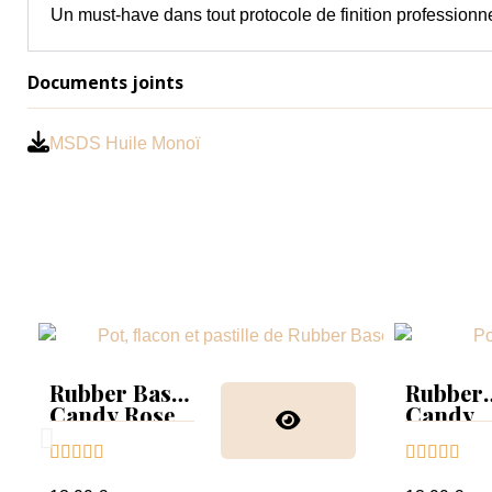
Un must-have dans tout protocole de finition professionne
Documents joints
MSDS Huile Monoï
Rubber Base
Rubber
Candy Rose
Candy
Glitter









