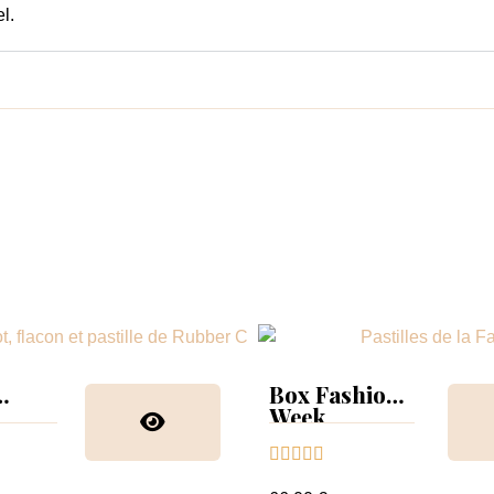
l.
Box Fashion
Week
collection &





nuancier