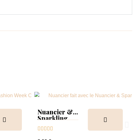
Nuancier &
Sparkling
Collection




