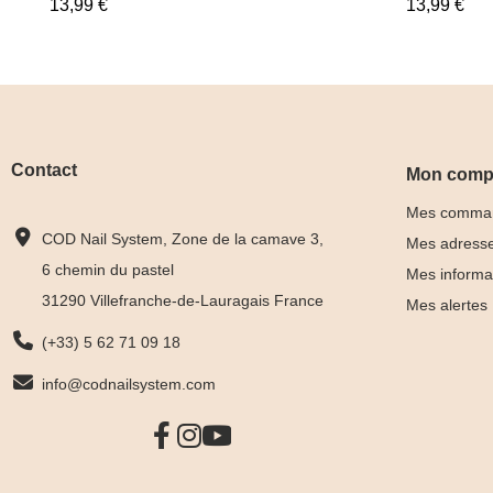
13,99 €
13,99 €
Contact
Mon comp
Mes comma
COD Nail System, Zone de la camave 3,
Mes adress
6 chemin du pastel
Mes informa
31290 Villefranche-de-Lauragais France
Mes alertes
(+33) 5 62 71 09 18
info@codnailsystem.com
Rubber Base
Rubber 
Ultra Pink
Pastel V









