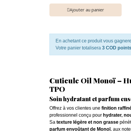
Ajouter au panier
En achetant ce produit vous gagner
Votre panier totalisera
3 COD point
Cuticule Oil Monoï – H
TPO
Soin hydratant et parfum enso
Offrez à vos clientes une
finition raffi
professionnel conçu pour
hydrater, nou
Sa
texture légère et non grasse
pénètr
parfum envoûtant de Monoï
, aux not