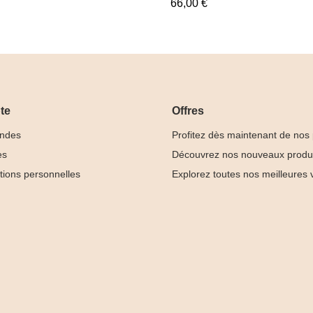
66,00 €
te
Offres
ndes
Profitez dès maintenant de nos
es
Découvrez nos nouveaux produ
tions personnelles
Explorez toutes nos meilleures 
Base
Rubber Base
iolet
Cover Milky




