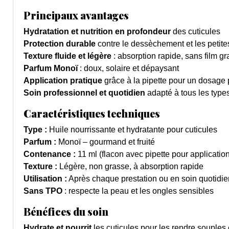
Principaux avantages
Hydratation et nutrition en profondeur
des cuticules
Protection durable
contre le dessèchement et les petit
Texture fluide et légère
: absorption rapide, sans film gr
Parfum Monoï
: doux, solaire et dépaysant
Application pratique
grâce à la pipette pour un dosage 
Soin professionnel et quotidien
adapté à tous les type
Caractéristiques techniques
Type :
Huile nourrissante et hydratante pour cuticules
Parfum :
Monoï – gourmand et fruité
Contenance :
11 ml (flacon avec pipette pour applicatio
Texture :
Légère, non grasse, à absorption rapide
Utilisation :
Après chaque prestation ou en soin quotidie
Sans TPO
: respecte la peau et les ongles sensibles
Bénéfices du soin
Hydrate et nourrit
les cuticules pour les rendre souples 