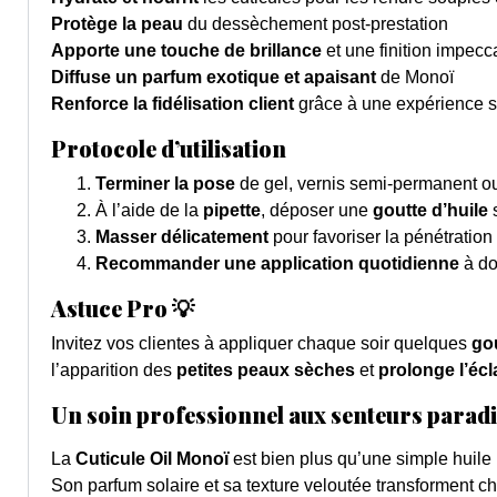
Protège la peau
du dessèchement post-prestation
Apporte une touche de brillance
et une finition impecc
Diffuse un parfum exotique et apaisant
de Monoï
Renforce la fidélisation client
grâce à une expérience s
Protocole d’utilisation
Terminer la pose
de gel, vernis semi-permanent ou
À l’aide de la
pipette
, déposer une
goutte d’huile
s
Masser délicatement
pour favoriser la pénétration 
Recommander une application quotidienne
à do
Astuce Pro 💡
Invitez vos clientes à appliquer chaque soir quelques
go
l’apparition des
petites peaux sèches
et
prolonge l’écl
Un soin professionnel aux senteurs parad
La
Cuticule Oil Monoï
est bien plus qu’une simple huile 
Son parfum solaire et sa texture veloutée transforment 