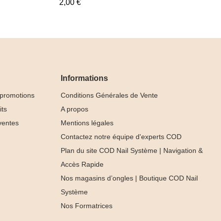
2,00 €
Informations
 promotions
Conditions Générales de Vente
its
A propos
ventes
Mentions légales
Contactez notre équipe d'experts COD
Plan du site COD Nail Système | Navigation &
Accès Rapide
Nos magasins d’ongles | Boutique COD Nail
Rubber Base
Système
Light Rose
Nos Formatrices




