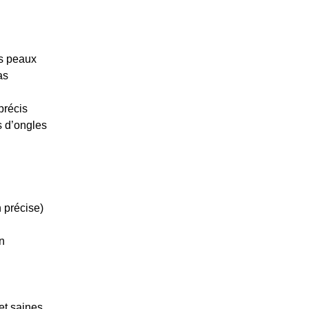
es peaux
as
précis
s d’ongles
n précise)
n
et saines