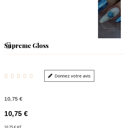
Supreme Gloss





Donnez votre avis
10,75 €
10,75 €
10,75 € HT