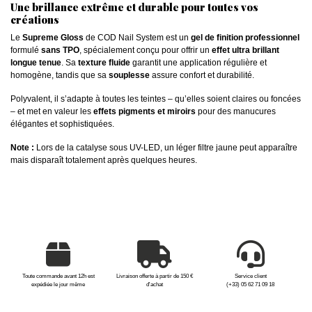
Une brillance extrême et durable pour toutes vos
créations
Le
Supreme Gloss
de COD Nail System est un
gel de finition professionnel
formulé
sans TPO
, spécialement conçu pour offrir un
effet ultra brillant
longue tenue
. Sa
texture fluide
garantit une application régulière et
homogène, tandis que sa
souplesse
assure confort et durabilité.
Polyvalent, il s’adapte à toutes les teintes – qu’elles soient claires ou foncées
– et met en valeur les
effets pigments et miroirs
pour des manucures
élégantes et sophistiquées.
Note :
Lors de la catalyse sous UV-LED, un léger filtre jaune peut apparaître
mais disparaît totalement après quelques heures.
Toute commande avant 12h est
Livraison offerte à partir de 150 €
Service client
expédiée le jour même
d'achat
(+33) 05 62 71 09 18