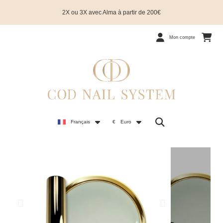
2X ou 3X avec Alma à partir de 200€
Mon compte
Français
€
Euro