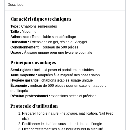
Description
Caractéristiques techniques
Type :
Chablons semi-rigides
Taille :
Moyenne
Adhérence :
Tenue fiable sans décollage
Utilisation :
Extensions en gel, résine ou Acrygel
Conditionnement :
Rouleau de 500 pièces
Usage :
À usage unique pour une hygiène optimale
Principaux avantages
Semi-rigides :
faciles à poser et parfaitement stables
Taille moyenne :
adaptées à la majorité des poses salon
Hygiène garantie :
chablons jetables, usage unique
Économie :
rouleau de 500 pièces pour un excellent rapport
qualité/prix
Résultat professionnel :
extensions nettes et précises
Protocole d’utilisation
Préparer l’ongle naturel (nettoyage, matification, Nail Prep,
etc.)
Positionner le chablon sous le bord libre de l’ongle
Fixer correctement les ailes pour assurer la stabilité