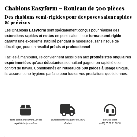
Chablons Easyform – Rouleau de 500 pièces
Des chablons semi-rigides pour des poses salon rapides
& précises
Les
Chablons Easyform
sont spécialement conçus pour réaliser des
extensions rapides et nettes
en pose salon. Leur
format semi-rigide
garantit une excellente stabilité pendant le modelage, sans risque de
décollage, pour un résultat
précis et professionnel
.
Faciles à manipuler, ils conviennent aussi bien aux
prothésistes ongulaires
expérimentées
qu’aux
débutantes
souhaitant gagner en rapidité et en
confort de travail. Conditionnés en
rouleau de 500 pièces à usage unique
,
ils assurent une hygiène parfaite pour toutes vos prestations quotidiennes.
Toute commande avant 12h est
Livraison offerte à partir de 150 €
Service client
expédiée le jour même
d'achat
(+33) 05 62 71 09 18