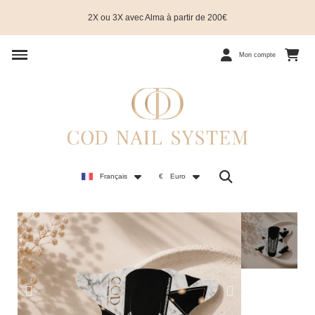
2X ou 3X avec Alma à partir de 200€
Mon compte
Français
€
Euro