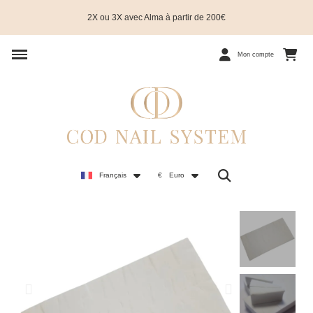
2X ou 3X avec Alma à partir de 200€
Mon compte
Français
€
Euro