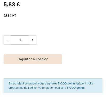
5,83 €
5,83 € HT
−
+
Ajouter au panier
En achetant ce produit vous gagnerez
5 COD points
grâce à notre
programme de fidélité. Votre panier totalisera
5 COD points
.