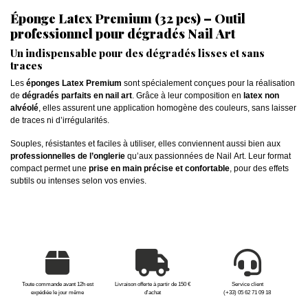
Éponge Latex Premium (32 pcs) – Outil
professionnel pour dégradés Nail Art
Un indispensable pour des dégradés lisses et sans
traces
Les
éponges Latex Premium
sont spécialement conçues pour la réalisation
de
dégradés parfaits en nail art
. Grâce à leur composition en
latex non
alvéolé
, elles assurent une application homogène des couleurs, sans laisser
de traces ni d’irrégularités.
Souples, résistantes et faciles à utiliser, elles conviennent aussi bien aux
professionnelles de l’onglerie
qu’aux passionnées de Nail Art. Leur format
compact permet une
prise en main précise et confortable
, pour des effets
subtils ou intenses selon vos envies.
Toute commande avant 12h est
Livraison offerte à partir de 150 €
Service client
expédiée le jour même
d'achat
(+33) 05 62 71 09 18