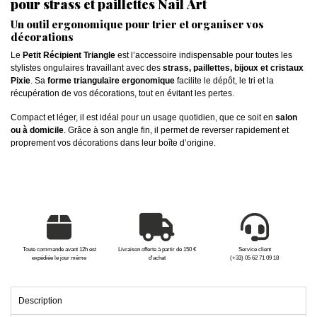
pour strass et paillettes Nail Art
Un outil ergonomique pour trier et organiser vos
décorations
Le
Petit Récipient Triangle
est l’accessoire indispensable pour toutes les
stylistes ongulaires travaillant avec des
strass, paillettes, bijoux et cristaux
Pixie
. Sa
forme triangulaire ergonomique
facilite le dépôt, le tri et la
récupération de vos décorations, tout en évitant les pertes.
Compact et léger, il est idéal pour un usage quotidien, que ce soit en
salon
ou à domicile
. Grâce à son angle fin, il permet de reverser rapidement et
proprement vos décorations dans leur boîte d’origine.
Toute commande avant 12h est
Livraison offerte à partir de 150 €
Service client
expédiée le jour même
d'achat
(+33) 05 62 71 09 18
Description