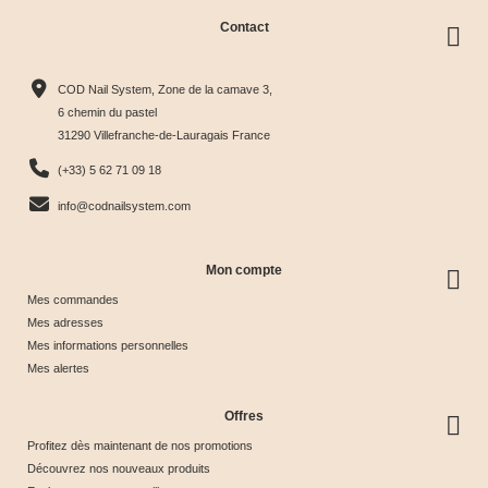
Contact
Rubber
Rubber
Rubber
Rubber
Base
Base
Base
Base
COD Nail System, Zone de la camave 3,
Ultra





Pastel





Cover





Light





6 chemin du pastel
31290 Villefranche-de-Lauragais France
Pink
Violet
Milky
Rose
13,99 €
13,99 €
13,99 €
13,99 €
7,00 €
(+33) 5 62 71 09 18
Économisez
info@codnailsystem.com
50%
Mon compte
Mes commandes
Mes adresses
Mes informations personnelles
Mes alertes
Offres
Profitez dès maintenant de nos promotions
Découvrez nos nouveaux produits