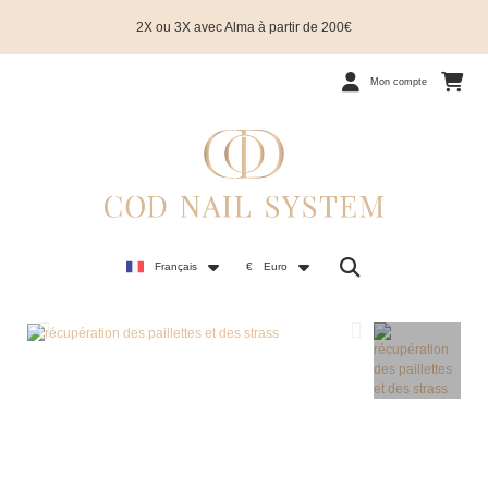
2X ou 3X avec Alma à partir de 200€
Mon compte
Français
€
Euro