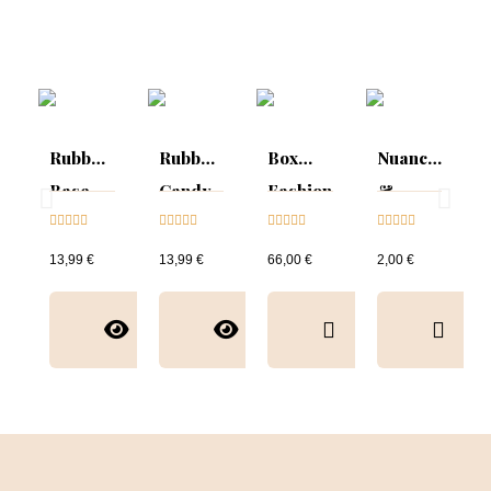
Rubber
Rubber
Box
Nuancier
Base
Candy
Fashion
&
Candy





Glitter





Week





Sparkling





Rose
collection
Collection
13,99 €
13,99 €
66,00 €
2,00 €
&
nuancier