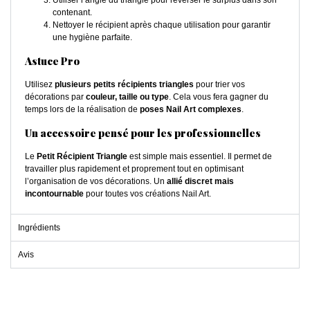
Utiliser l’angle du triangle pour reverser le surplus dans son
contenant.
Nettoyer le récipient après chaque utilisation pour garantir
une hygiène parfaite.
Astuce Pro
Utilisez
plusieurs petits récipients triangles
pour trier vos
décorations par
couleur, taille ou type
. Cela vous fera gagner du
temps lors de la réalisation de
poses Nail Art complexes
.
Un accessoire pensé pour les professionnelles
Le
Petit Récipient Triangle
est simple mais essentiel. Il permet de
travailler plus rapidement et proprement tout en optimisant
l’organisation de vos décorations. Un
allié discret mais
incontournable
pour toutes vos créations Nail Art.
Ingrédients
Avis