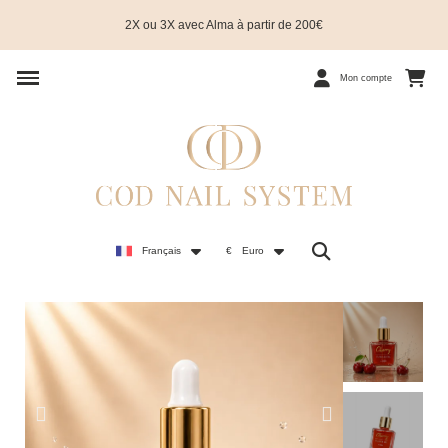
2X ou 3X avec Alma à partir de 200€
Mon compte
Français
€
Euro