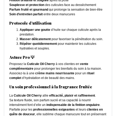
Finition brillante et soignée
après la pose
Souplesse et protection
des cuticules face au dessèchement
Parfum fruité et gourmand
qui prolonge la sensation de bien-être
Soin d’entretien parfait
entre deux manucures
Protocole d’utilisation
Appliquer une goutte
d’huile sur chaque cuticule après la
prestation.
Masser délicatement
pour favoriser la pénétration du soin.
Répéter quotidiennement
pour maintenir les cuticules
hydratées et souples.
Astuce Pro 💡
Proposez la
Cuticule Oil Cherry
à vos clientes en
vente
complémentaire
pour prolonger les bienfaits du soin à la maison.
Associez-la à une
crème mains nourrissante
pour un
rituel
complet
d’hydratation et de beauté des mains.
Un soin professionnel à la fragrance fruitée
La
Cuticule Oil Cherry
allie
efficacité, plaisir et raffinement
.
Sa texture fluide, son parfum sucré et sa capacité à nourrir
intensément font d’elle un
indispensable de la finition ongulaire
.
Parfaite pour les
professionnelles exigeantes
et leurs
clientes en
quête de douceur
, elle sublime chaque manucure tout en préservant