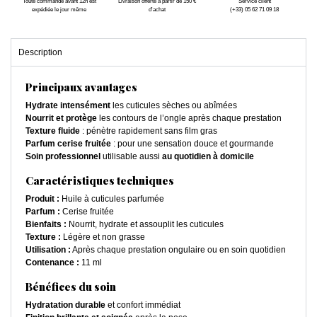
Toute commande avant 12h est
Livraison offerte à partir de 150 €
Service client
expédiée le jour même
d'achat
(+33) 05 62 71 09 18
Description
Principaux avantages
Hydrate intensément
les cuticules sèches ou abîmées
Nourrit et protège
les contours de l’ongle après chaque prestation
Texture fluide
: pénètre rapidement sans film gras
Parfum cerise fruitée
: pour une sensation douce et gourmande
Soin professionnel
utilisable aussi
au quotidien à domicile
Caractéristiques techniques
Produit :
Huile à cuticules parfumée
Parfum :
Cerise fruitée
Bienfaits :
Nourrit, hydrate et assouplit les cuticules
Texture :
Légère et non grasse
Utilisation :
Après chaque prestation ongulaire ou en soin quotidien
Contenance :
11 ml
Bénéfices du soin
Hydratation durable
et confort immédiat