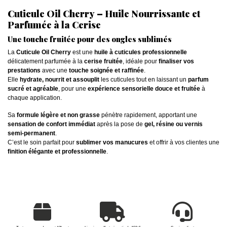
Cuticule Oil Cherry – Huile Nourrissante et
Parfumée à la Cerise
Une touche fruitée pour des ongles sublimés
La
Cuticule Oil Cherry
est une
huile à cuticules professionnelle
délicatement parfumée à la
cerise fruitée
, idéale pour
finaliser vos
prestations
avec une
touche soignée et raffinée
.
Elle
hydrate, nourrit et assouplit
les cuticules tout en laissant un
parfum
sucré et agréable
, pour une
expérience sensorielle douce et fruitée
à
chaque application.
Sa
formule légère et non grasse
pénètre rapidement, apportant une
sensation de confort immédiat
après la pose de
gel, résine ou vernis
semi-permanent
.
C’est le soin parfait pour
sublimer vos manucures
et offrir à vos clientes une
finition élégante et professionnelle
.