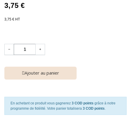
3,75 €
3,75 € HT
−
+
Ajouter au panier
En achetant ce produit vous gagnerez
3 COD points
grâce à notre
programme de fidélité. Votre panier totalisera
3 COD points
.