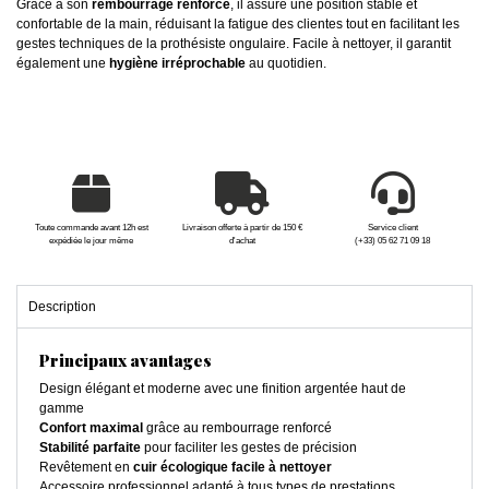
Grâce à son
rembourrage renforcé
, il assure une position stable et
confortable de la main, réduisant la fatigue des clientes tout en facilitant les
gestes techniques de la prothésiste ongulaire. Facile à nettoyer, il garantit
également une
hygiène irréprochable
au quotidien.
Toute commande avant 12h est
Livraison offerte à partir de 150 €
Service client
expédiée le jour même
d'achat
(+33) 05 62 71 09 18
Description
Principaux avantages
Design élégant et moderne avec une finition argentée haut de
gamme
Confort maximal
grâce au rembourrage renforcé
Stabilité parfaite
pour faciliter les gestes de précision
Revêtement en
cuir écologique facile à nettoyer
Accessoire professionnel adapté à tous types de prestations