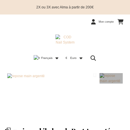
2X ou 3X avec Alma à partir de 200€
Mon compte
Français
€
Euro