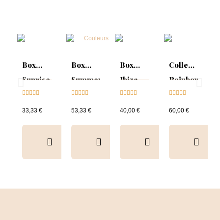
Box
Box
Box
Collection
Sunrise
Summer
Ibiza
Rainbow
Collection





Mood :





Collection





Tips &





& Tips
ON
& Tips
nuancier
33,33 €
53,33 €
40,00 €
60,00 €
Collection
&
Tips+nuancier
clear