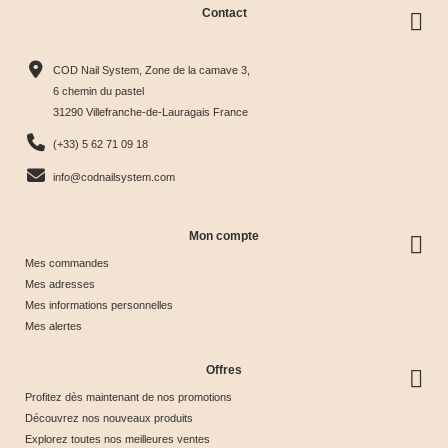
Contact
Collection
Box
Box Cat
Collection
Harmony
Candy
Eye
Cat Eye
COD Nail System, Zone de la camave 3,
Tips &





Collection





Crystal





Soie &





6 chemin du pastel
31290 Villefranche-de-Lauragais France
nuancier
& Tips
Glow &
Tips
65,00 €
40,00 €
44,17 €
44,17 €
(+33) 5 62 71 09 18
Tips
info@codnailsystem.com
Mon compte
Mes commandes
Mes adresses
Mes informations personnelles
Mes alertes
Offres
Profitez dès maintenant de nos promotions
Découvrez nos nouveaux produits
Explorez toutes nos meilleures ventes