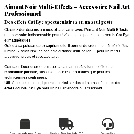
Aimant Noir Multi-Effects – Accessoire Nail Art
Professionnel
Des effets Cat Eye spectaculaires en un seul geste
Obtenez des designs uniques et captivants avec
l’Aimant Noir Multi-Effects
,
un accessoire indispensable pour révéler tout le potentiel des vernis
Cat Eye
et
magnétiques
.
Grâce à sa
puissance exceptionnelle
, il permet de créer une infinité d’effets
lumineux selon l’inclinaison et la distance d’utilisation — pour un rendu
artistique, précis et spectaculaire.
Compact, léger et ergonomique, cet aimant professionnel offre une
maniabilité parfaite
, aussi bien pour les débutantes que pour les
techniciennes confirmées.
Utilisé seul ou en duo, il permet de réaliser des créations inédites et des
effets double Cat Eye
pour un nail art encore plus fascinant.
Toute commande avant 12h est
Livraison offerte à partir de 150 €
Service client