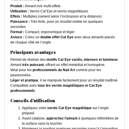
Produit :
Aimant noir multi-effets
Utilisation :
Vernis Cat Eye et vernis magnétiques
Effets :
Multiples (varient selon l’inclinaison et la distance)
Puissance :
Très forte, pour un résultat visible en quelques
secondes
Format :
Compact, ergonomique et léger
Astuce :
Créez un
double effet Cat Eye
avec deux aimants placés
de chaque côté de l’ongle
Principaux avantages
Permet de réaliser des
motifs Cat Eye variés, intenses et lumineux
.
Aimant
très puissant
, offrant un effet immédiat et homogène.
Idéal pour les
professionnels du Nail Art
comme pour les
passionnées.
Léger et pratique
, il se manipule facilement pour un résultat maîtrisé.
Compatible avec
tous les vernis magnétiques et Cat Eye
professionnels
.
Conseils d’utilisation
Appliquez votre
vernis Cat Eye magnétique
sur l’ongle
préparé.
Avant catalyse,
approchez l’aimant
à quelques millimètres de
la surface sans la toucher.
Maintenez la position quelques secondes jusqu’à l’apparition