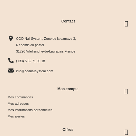
Contact
Collection
Box
Box Cat
Collection
Harmony
Candy
Eye
Cat Eye
COD Nail System, Zone de la camave 3,
Tips &





Collection





Crystal





Soie &





6 chemin du pastel
31290 Villefranche-de-Lauragais France
nuancier
& Tips
Glow &
Tips
65,00 €
40,00 €
44,17 €
44,17 €
(+33) 5 62 71 09 18
Tips
info@codnailsystem.com
Mon compte
Mes commandes
Mes adresses
Mes informations personnelles
Mes alertes
Offres