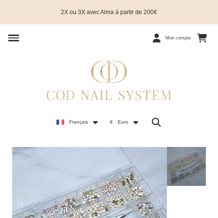
2X ou 3X avec Alma à partir de 200€
Mon compte
Français
€
Euro