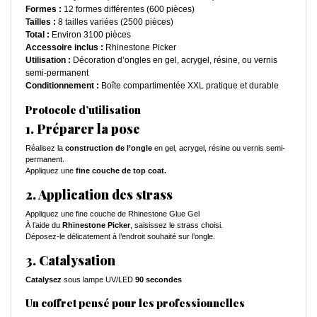
Formes :
12 formes différentes (600 pièces)
Tailles :
8 tailles variées (2500 pièces)
Total :
Environ 3100 pièces
Accessoire inclus :
Rhinestone Picker
Utilisation :
Décoration d’ongles en gel, acrygel, résine, ou vernis
semi-permanent
Conditionnement :
Boîte compartimentée XXL pratique et durable
Protocole d’utilisation
1. Préparer la pose
Réalisez la
construction de l’ongle
en gel, acrygel, résine ou vernis semi-
permanent.
Appliquez une
fine couche de top coat.
2. Application des strass
Appliquez une fine couche de Rhinestone Glue Gel
À l’aide du
Rhinestone Picker
, saisissez le strass choisi.
Déposez-le délicatement à l’endroit souhaité sur l’ongle.
3. Catalysation
Catalysez
sous lampe UV/LED
90 secondes
Un coffret pensé pour les professionnelles