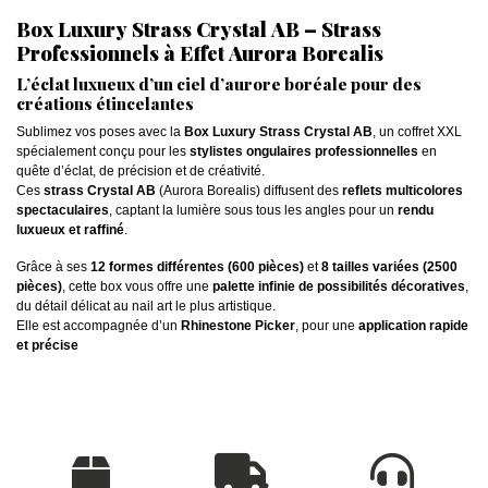
Box Luxury Strass Crystal AB – Strass
Professionnels à Effet Aurora Borealis
L’éclat luxueux d’un ciel d’aurore boréale pour des
créations étincelantes
Sublimez vos poses avec la
Box Luxury Strass Crystal AB
, un coffret XXL
spécialement conçu pour les
stylistes ongulaires professionnelles
en
quête d’éclat, de précision et de créativité.
Ces
strass Crystal AB
(Aurora Borealis) diffusent des
reflets multicolores
spectaculaires
, captant la lumière sous tous les angles pour un
rendu
luxueux et raffiné
.
Grâce à ses
12 formes différentes (600 pièces)
et
8 tailles variées (2500
pièces)
, cette box vous offre une
palette infinie de possibilités décoratives
,
du détail délicat au nail art le plus artistique.
Elle est accompagnée d’un
Rhinestone Picker
, pour une
application rapide
et précise