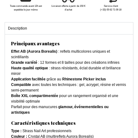
Toute commande avant 12h est
Livraison offerte à partir de 150 €
Service client
expédiée le jour même
d'achat
(+33) 05 62 71 09 18
Description
Principaux avantages
Effet AB (Aurora Borealis)
: reflets multicolores uniques et
scintillants
Grande variété
: 12 formes et 8 tailles pour des créations infinies
Haute qualité optique
: strass résistants, éclat durable et brillance
miroir
Application facilitée
grâce au
Rhinestone Picker inclus
Compatible
avec toutes les techniques : gel, acrygel, résine et vernis
semi-permanent
Boîte XXL compartimentée
pour un rangement organisé et une
visibilité optimale
Parfait pour des manucures
glamour, événementielles ou
artistiques
Caractéristiques techniques
Type :
Strass Nail Art professionnels
Couleur :
Crystal AB (multireflets Aurora Borealis)