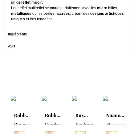
un
gel effet miroir
.
Leur effet multireflet se marie parfaitement avec les
micro billes
métalliques
ou les
perles nacrées
, créant des
designs artistiques
uniques
et très tendance.
Ingrédients
Avis
Rubber
Rubber
Box
Nuancier
Base
Candy
Fashion
&
Candy





Glitter





Week





Sparkling




