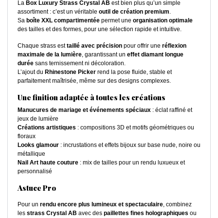
La
Box Luxury Strass Crystal AB
est bien plus qu’un simple
assortiment : c’est un véritable
outil de création premium
.
Sa
boîte XXL compartimentée
permet une
organisation optimale
des tailles et des formes, pour une sélection rapide et intuitive.
Chaque strass est
taillé avec précision
pour offrir une
réflexion
maximale de la lumière
, garantissant un
effet diamant longue
durée
sans ternissement ni décoloration.
L’ajout du
Rhinestone Picker
rend la pose fluide, stable et
parfaitement maîtrisée, même sur des designs complexes.
Une finition adaptée à toutes les créations
Manucures de mariage et événements spéciaux
: éclat raffiné et
jeux de lumière
Créations artistiques
: compositions 3D et motifs géométriques ou
floraux
Looks glamour
: incrustations et effets bijoux sur base nude, noire ou
métallique
Nail Art haute couture
: mix de tailles pour un rendu luxueux et
personnalisé
Astuce Pro
Pour un
rendu encore plus lumineux et spectaculaire
, combinez
les
strass Crystal AB
avec des
paillettes fines holographiques
ou