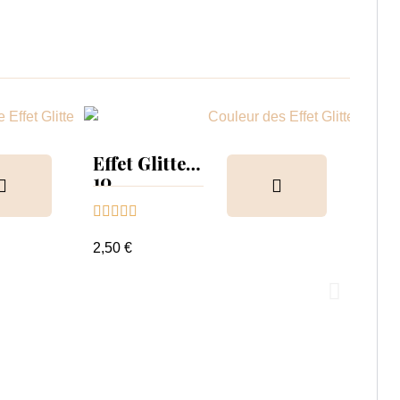
Effet Glitter
10





2,50 €
Effe