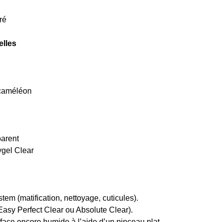
ré
elles
t caméléon
parent
ygel Clear
em (matification, nettoyage, cuticules).
Easy Perfect Clear ou Absolute Clear).
rface encore humide à l’aide d’un pinceau plat.