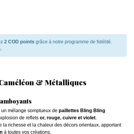
ez
2 COD points
grâce à notre programme de fidélité.
s
.
s Caméléon & Métalliques
 flamboyants
 un mélange somptueux de
paillettes Bling Bling
explosion de reflets
or, rouge, cuivre et violet
.
la richesse et la chaleur des décors orientaux, apportant
on
à toutes vos créations.