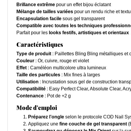
Brillance extrême
pour un effet bijou éclatant
Mélange de tailles variées
pour un rendu riche et textu
Encapsulation facile
sous gel transparent
Compatible avec toutes les techniques professionn
Parfait pour les
looks festifs, artistiques et orientaux
Caractéristiques
Type de produit
: Paillettes Bling Bling métalliques e
Couleur
: Or, cuivre, rouge et violet
Effet
: Caméléon multicolore ultra lumineux
Taille des particules
: Mix fines à larges
Utilisation
: Incrustation sous gel de construction trans
Compatibilité
: Easy Perfect Clear, Absolute Clear, Acr
Contenance
: Pot de +2 g
Mode d’emploi
Préparez l’ongle
selon le protocole COD Nail Syst
Appliquez une
fine couche de gel transparent
(
Saupoudrez ou déposez le Mix Orient
sur la su