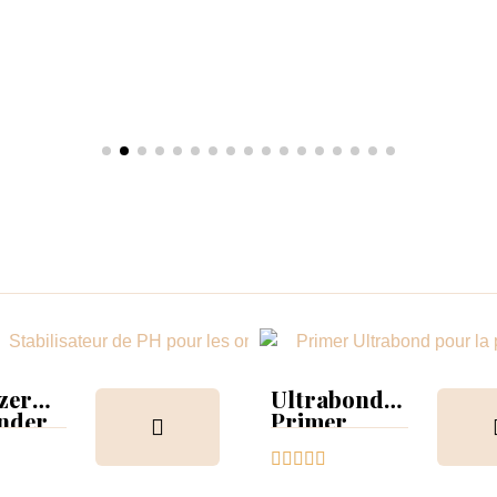
izer
Ultrabond
nder
Primer




