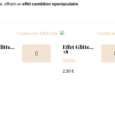
e, offrant un
effet caméléon spectaculaire
.
litter
Effet Glitter
28





2,50 €