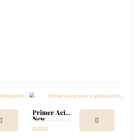
05



2,50
Primer Acid
New




