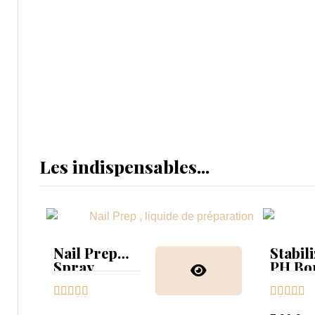
Les indispensables...
Nail Prep
Stabil
Spray
PH Bo









