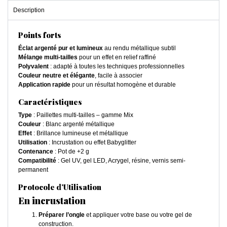
Description
Points forts
Éclat argenté pur et lumineux
au rendu métallique subtil
Mélange multi-tailles
pour un effet en relief raffiné
Polyvalent
: adapté à toutes les techniques professionnelles
Couleur neutre et élégante
, facile à associer
Application rapide
pour un résultat homogène et durable
Caractéristiques
Type
: Paillettes multi-tailles – gamme Mix
Couleur
: Blanc argenté métallique
Effet
: Brillance lumineuse et métallique
Utilisation
: Incrustation ou effet Babyglitter
Contenance
: Pot de +2 g
Compatibilité
: Gel UV, gel LED, Acrygel, résine, vernis semi-
permanent
Protocole d’Utilisation
En incrustation
Préparer l’ongle
et appliquer votre base ou votre gel de
construction.