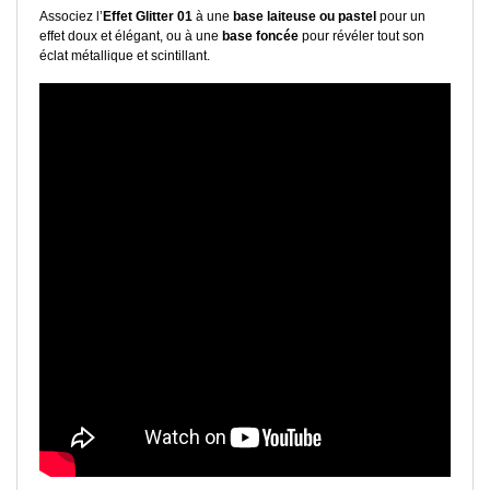
Associez l’
Effet Glitter 01
à une
base laiteuse ou pastel
pour un
effet doux et élégant, ou à une
base foncée
pour révéler tout son
éclat métallique et scintillant.