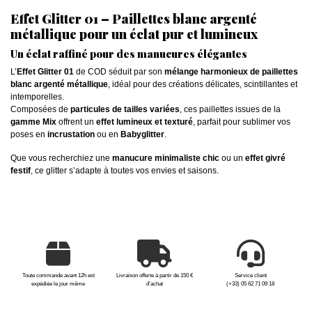
Effet Glitter 01 – Paillettes blanc argenté
métallique pour un éclat pur et lumineux
Un éclat raffiné pour des manucures élégantes
L’
Effet Glitter 01
de COD séduit par son
mélange harmonieux de paillettes
blanc argenté métallique
, idéal pour des créations délicates, scintillantes et
intemporelles.
Composées de
particules de tailles variées
, ces paillettes issues de la
gamme Mix
offrent un
effet lumineux et texturé
, parfait pour sublimer vos
poses en
incrustation
ou en
Babyglitter
.
Que vous recherchiez une
manucure minimaliste chic
ou un
effet givré
festif
, ce glitter s’adapte à toutes vos envies et saisons.
Toute commande avant 12h est
Livraison offerte à partir de 150 €
Service client
expédiée le jour même
d'achat
(+33) 05 62 71 09 18