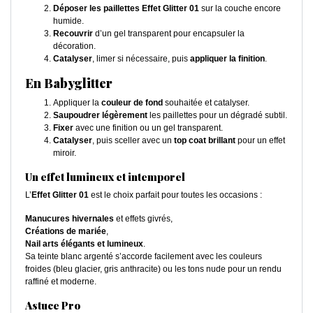
Déposer les paillettes Effet Glitter 01
sur la couche encore
humide.
Recouvrir
d’un gel transparent pour encapsuler la
décoration.
Catalyser
, limer si nécessaire, puis
appliquer la finition
.
En Babyglitter
Appliquer la
couleur de fond
souhaitée et catalyser.
Saupoudrer légèrement
les paillettes pour un dégradé subtil.
Fixer
avec une finition ou un gel transparent.
Catalyser
, puis sceller avec un
top coat brillant
pour un effet
miroir.
Un effet lumineux et intemporel
L’
Effet Glitter 01
est le choix parfait pour toutes les occasions :
Manucures hivernales
et effets givrés,
Créations de mariée
,
Nail arts élégants et lumineux
.
Sa teinte blanc argenté s’accorde facilement avec les couleurs
froides (bleu glacier, gris anthracite) ou les tons nude pour un rendu
raffiné et moderne.
Astuce Pro