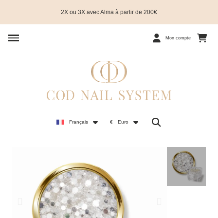
2X ou 3X avec Alma à partir de 200€
Mon compte
Français
€
Euro