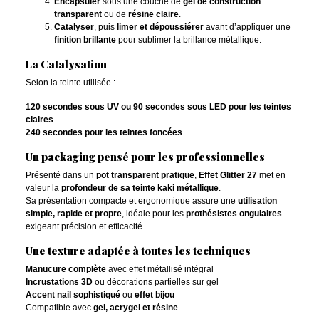
Encapsuler
sous une couche de
gel de construction
transparent
ou de
résine claire
.
Catalyser
, puis
limer et dépoussiérer
avant d’appliquer une
finition brillante
pour sublimer la brillance métallique.
La Catalysation
Selon la teinte utilisée :
120 secondes sous UV ou 90 secondes sous LED pour les teintes
claires
240 secondes pour les teintes foncées
Un packaging pensé pour les professionnelles
Présenté dans un
pot transparent pratique
,
Effet Glitter 27
met en
valeur la
profondeur de sa teinte kaki métallique
.
Sa présentation compacte et ergonomique assure une
utilisation
simple, rapide et propre
, idéale pour les
prothésistes ongulaires
exigeant précision et efficacité.
Une texture adaptée à toutes les techniques
Manucure complète
avec effet métallisé intégral
Incrustations 3D
ou décorations partielles sur gel
Accent nail sophistiqué
ou
effet bijou
Compatible avec
gel, acrygel et résine