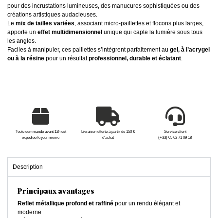
pour des incrustations lumineuses, des manucures sophistiquées ou des
créations artistiques audacieuses.
Le
mix de tailles variées
, associant micro-paillettes et flocons plus larges,
apporte un
effet multidimensionnel
unique qui capte la lumière sous tous
les angles.
Faciles à manipuler, ces paillettes s’intègrent parfaitement au
gel, à l’acrygel
ou à la résine
pour un résultat
professionnel, durable et éclatant
.
Toute commande avant 12h est
Livraison offerte à partir de 150 €
Service client
expédiée le jour même
d'achat
(+33) 05 62 71 09 18
Description
Principaux avantages
Reflet métallique profond et raffiné
pour un rendu élégant et
moderne