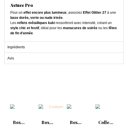
Astuce Pro
Pour un
effet encore plus lumineux
, associez
Effet Glitter 27
à une
base dorée, verte ou nude irisée
.
Les
reflets métalliques kaki
ressortiront avec intensité, créant un
style chic et festif
, idéal pour les
manucures de soirée
ou les
fêtes
de fin d’année
.
Ingrédients
Avis
Box
Box
Box
Collection