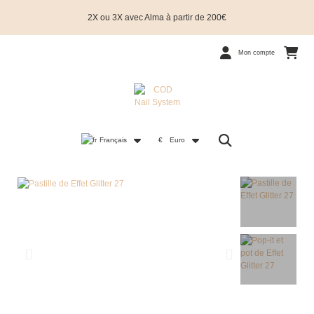
2X ou 3X avec Alma à partir de 200€
Mon compte
Français
€
Euro