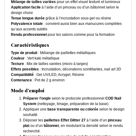
Mélange de tailles variées
pour un effet visuel texturé et lumineux
Application facile
à l’aide d’un pinceau ou d’un bâtonnet selon le
design choisi
Tenue longue durée
grâce à l’incrustation sous gel ou résine
Polyvalence totale
: convient aussi bien aux manucures complètes
qu’aux accents subtils
Rendu professionnel
pour les salons comme pour la formation
Caractéristiques
Type de produit
: Mélange de paillettes métalliques
Couleur
: Vert kaki métallique
Texture
: Mix de tailles variées (micro à larges)
Effets possibles
: Incrustation, décorations scintillantes, nail art 3D
Compatibilité
: Gel UV/LED, Acrygel, Résine
Contenance
: Pot de 2 g environ
Mode d’emploi
Préparer l’ongle
selon le protocole professionnel
COD Nail
System
(nettoyage, limage, préparation de la base).
Appliquer une
base transparente ou colorée
selon le design
souhaité.
Déposer les
paillettes Effet Glitter 27
à l’aide d’un
pinceau
plat
ou d’un
bâtonnet
, en modulant la densité selon le rendu
recherché.