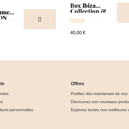
Box Ibiza
Collection &
mmer
Tips
 ON





ion &
ancier
40,00 €
te
Offres
ndes
Profitez dès maintenant de nos
es
Découvrez nos nouveaux produ
tions personnelles
Explorez toutes nos meilleures 