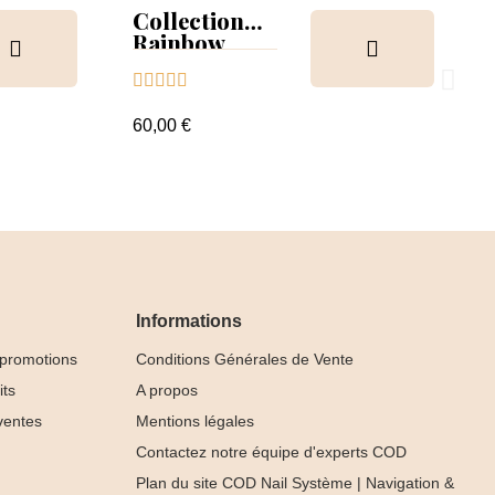
Collection
Rainbow
Tips &





nuancier
60,00 €
Informations
 promotions
Conditions Générales de Vente
its
A propos
ventes
Mentions légales
Contactez notre équipe d'experts COD
Plan du site COD Nail Système | Navigation &