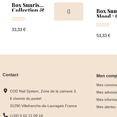
Box Sunrise
Collection &
Box Su
Tips
Mood :





Collect





Tips+nu
33,33 €
clear
53,33 €
Contact
Mon comp
Mes comma
COD Nail System, Zone de la camave 3,
Mes adress
6 chemin du pastel
Mes informa
31290 Villefranche-de-Lauragais France
Mes alertes
(+33) 5 62 71 09 18