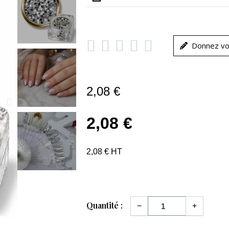





Donnez vo
2,08 €
2,08 €
2,08 € HT
Quantité :
−
+