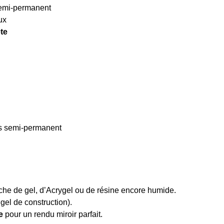
 semi-permanent
ux
te
is semi-permanent
che de gel, d’Acrygel ou de résine encore humide.
gel de construction).
e
pour un rendu miroir parfait.