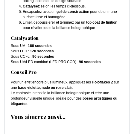
dotting tool selon le design souhaité.
Catalysez
selon les temps ci-dessous.
Encapsulez avec un
gel de construction
pour obtenir une
surface lisse et homogène.
Limer, dépoussiérer et terminez par un
top coat de finition
pour révéler toute la brillance holographique.
Catalysation
Sous UV :
160 secondes
Sous LED :
120 secondes
Sous CCFL :
90 secondes
Sous UV/LED combiné (LED PRO COD) :
90 secondes
Conseil Pro
Pour un effet encore plus lumineux, appliquez les
Holoflakes 2
sur
une
base violette, nude ou rose clair
.
Le contraste intensifie la brillance holographique et crée une
profondeur visuelle unique, idéale pour des
poses artistiques ou
élégantes
.
Vous aimerez aussi...