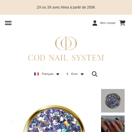
2X ou 3X avec Alma à partir de 200€
Mon compte
Français
€
Euro