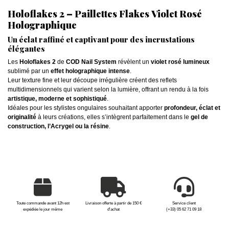
Holoflakes 2 – Paillettes Flakes Violet Rosé
Holographique
Un éclat raffiné et captivant pour des incrustations
élégantes
Les
Holoflakes 2
de
COD Nail System
révèlent un
violet rosé lumineux
sublimé par un
effet holographique intense
.
Leur texture fine et leur découpe irrégulière créent des reflets
multidimensionnels qui varient selon la lumière, offrant un rendu à la fois
artistique, moderne et sophistiqué
.
Idéales pour les stylistes ongulaires souhaitant apporter
profondeur, éclat et
originalité
à leurs créations, elles s’intègrent parfaitement dans le
gel de
construction, l’Acrygel ou la résine
.
Toute commande avant 12h est
Livraison offerte à partir de 150 €
Service client
expédiée le jour même
d'achat
(+33) 05 62 71 09 18