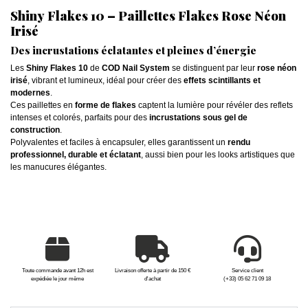
Shiny Flakes 10 – Paillettes Flakes Rose Néon
Irisé
Des incrustations éclatantes et pleines d’énergie
Les
Shiny Flakes 10
de
COD Nail System
se distinguent par leur
rose néon
irisé
, vibrant et lumineux, idéal pour créer des
effets scintillants et
modernes
.
Ces paillettes en
forme de flakes
captent la lumière pour révéler des reflets
intenses et colorés, parfaits pour des
incrustations sous gel de
construction
.
Polyvalentes et faciles à encapsuler, elles garantissent un
rendu
professionnel, durable et éclatant
, aussi bien pour les looks artistiques que
les manucures élégantes.
Toute commande avant 12h est
Livraison offerte à partir de 150 €
Service client
expédiée le jour même
d'achat
(+33) 05 62 71 09 18