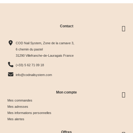
Contact
Collection
Box
Box Cat
Collection
Harmony
Candy
Eye
Cat Eye
COD Nail System, Zone de la camave 3,
Tips &





Collection





Crystal





Soie &





6 chemin du pastel
31290 Villefranche-de-Lauragais France
nuancier
& Tips
Glow &
Tips
65,00 €
40,00 €
44,17 €
44,17 €
(+33) 5 62 71 09 18
Tips
info@codnailsystem.com
Mon compte
Mes commandes
Mes adresses
Mes informations personnelles
Mes alertes
Offres