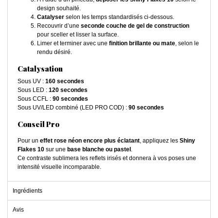
design souhaité.
Catalyser
selon les temps standardisés ci-dessous.
Recouvrir d’une
seconde couche de gel de construction
pour sceller et lisser la surface.
Limer et terminer avec une
finition brillante ou mate
, selon le
rendu désiré.
Catalysation
Sous UV :
160 secondes
Sous LED :
120 secondes
Sous CCFL :
90 secondes
Sous UV/LED combiné (LED PRO COD) :
90 secondes
Conseil Pro
Pour un
effet rose néon encore plus éclatant
, appliquez les
Shiny
Flakes 10
sur une
base blanche ou pastel
.
Ce contraste sublimera les reflets irisés et donnera à vos poses une
intensité visuelle incomparable.
Ingrédients
Avis