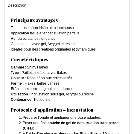
Description
Principaux avantages
Teinte rose néon irisée ultra lumineuse
Application facile et encapsulation parfaite
Rendu éclatant et tendance
Compatibles avec gel, Acrygel et résine
Idéales pour des créations originales et dynamiques
Caractéristiques
Gamme
: Shiny Flakes
Type
: Paillettes décoratives flakes
Couleur
: Rose néon aux reflets irisés
Forme
: Flakes, tailles variées
Effet
: Lumineux, original et tendance
Utilisation
: Incrustation sous gel, Acrygel ou résine
Contenance
: Pot de 2 g
Protocole d’application – Incrustation
Préparer l’ongle et appliquer une
base
adaptée.
Poser une
fine couche de gel de construction transparent
(Clear)
.
À l’aide d’un pinceau,
déposer les Shiny Flakes 10
selon le