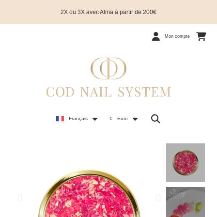
2X ou 3X avec Alma à partir de 200€
Mon compte
Français
€
Euro