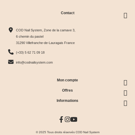
Contact
Rubber
Rubber
Rubber
Rubber
Base
Base
Base
Base
COD Nail System, Zone de la camave 3,
Ultra





Pastel





Cover





Light





6 chemin du pastel
31290 Villefranche-de-Lauragais France
Pink
Violet
Milky
Rose
13,99 €
13,99 €
13,99 €
13,99 €
7,00 €
(+33) 5 62 71 09 18
Économisez
info@codnailsystem.com
50%
Mon compte
Offres
Informations
© 2025 Tous droits réservés COD Nail System