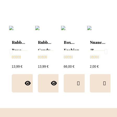
Rubber
Rubber
Box
Nuancier
Base
Candy
Fashion
&
Candy





Glitter





Week





Sparkling





Rose
collection
Collection
13,99 €
13,99 €
66,00 €
2,00 €
&
nuancier