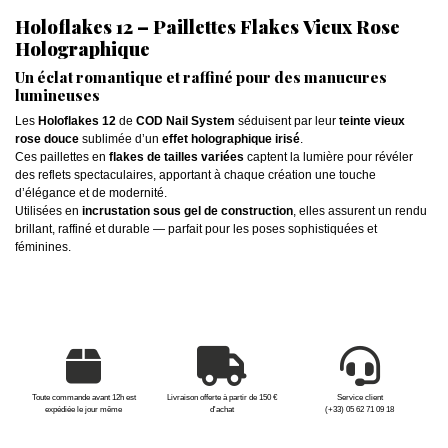
Holoflakes 12 – Paillettes Flakes Vieux Rose
Holographique
Un éclat romantique et raffiné pour des manucures
lumineuses
Les
Holoflakes 12
de
COD Nail System
séduisent par leur
teinte vieux
rose douce
sublimée d’un
effet holographique irisé
.
Ces paillettes en
flakes de tailles variées
captent la lumière pour révéler
des reflets spectaculaires, apportant à chaque création une touche
d’élégance et de modernité.
Utilisées en
incrustation sous gel de construction
, elles assurent un rendu
brillant, raffiné et durable — parfait pour les poses sophistiquées et
féminines.
Toute commande avant 12h est
Livraison offerte à partir de 150 €
Service client
expédiée le jour même
d'achat
(+33) 05 62 71 09 18