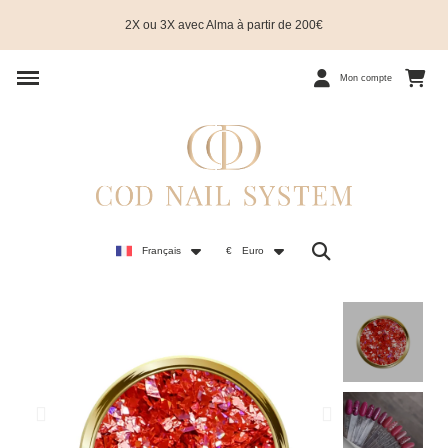
2X ou 3X avec Alma à partir de 200€
Mon compte
Français
€
Euro