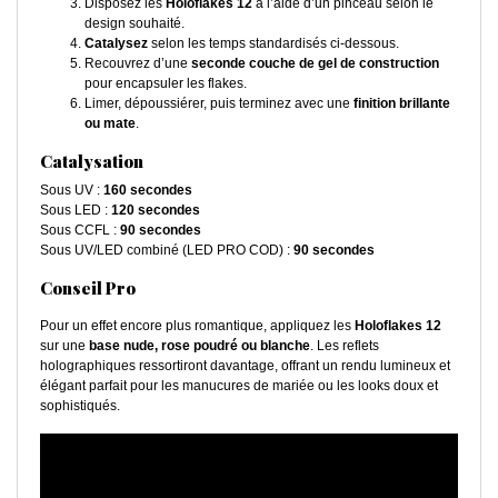
Disposez les
Holoflakes 12
à l’aide d’un pinceau selon le
design souhaité.
Catalysez
selon les temps standardisés ci-dessous.
Recouvrez d’une
seconde couche de gel de construction
pour encapsuler les flakes.
Limer, dépoussiérer, puis terminez avec une
finition brillante
ou mate
.
Catalysation
Sous UV :
160 secondes
Sous LED :
120 secondes
Sous CCFL :
90 secondes
Sous UV/LED combiné (LED PRO COD) :
90 secondes
Conseil Pro
Pour un effet encore plus romantique, appliquez les
Holoflakes 12
sur une
base nude, rose poudré ou blanche
. Les reflets
holographiques ressortiront davantage, offrant un rendu lumineux et
élégant parfait pour les manucures de mariée ou les looks doux et
sophistiqués.