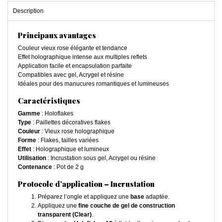
Description
Principaux avantages
Couleur vieux rose élégante et tendance
Effet holographique intense aux multiples reflets
Application facile et encapsulation parfaite
Compatibles avec gel, Acrygel et résine
Idéales pour des manucures romantiques et lumineuses
Caractéristiques
Gamme
: Holoflakes
Type
: Paillettes décoratives flakes
Couleur
: Vieux rose holographique
Forme
: Flakes, tailles variées
Effet
: Holographique et lumineux
Utilisation
: Incrustation sous gel, Acrygel ou résine
Contenance
: Pot de 2 g
Protocole d’application – Incrustation
Préparez l’ongle et appliquez une
base
adaptée.
Appliquez une
fine couche de gel de construction
transparent (Clear)
.