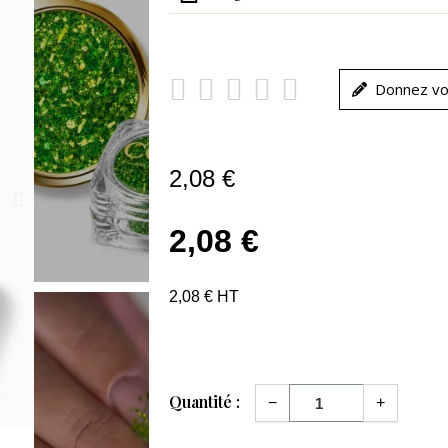





Donnez vo
2,08 €
2,08 €
2,08 € HT
Quantité :
−
+