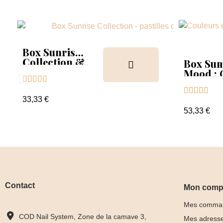
Box Sunrise
Collection &
Box Su
Tips
Mood :





Collect





Tips+nu
33,33 €
clear
53,33 €
Contact
Mon comp
Mes comma
COD Nail System, Zone de la camave 3,
Mes adress