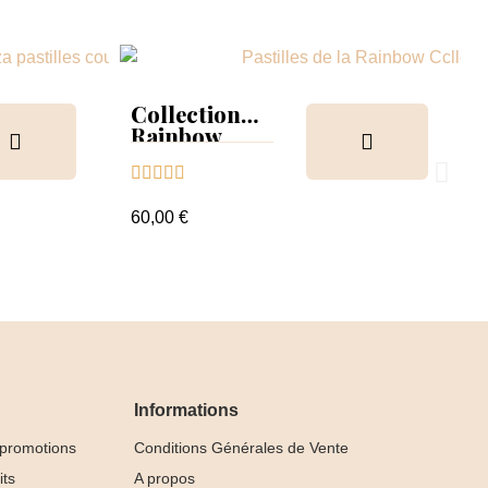
Collection
Rainbow
Tips &





nuancier
60,00 €
Informations
 promotions
Conditions Générales de Vente
its
A propos