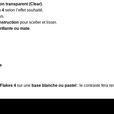
on transparent (Clear)
.
s 4
selon l’effet souhaité.
us.
nstruction
pour sceller et lisser.
brillante ou mate
.
s
Flakes 4
sur une
base blanche ou pastel
: le contraste fera re