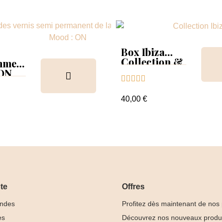
Box Ibiza
Collection &
mmer
Tips
 ON





ion &
ancier
40,00 €
te
Offres
ndes
Profitez dès maintenant de nos
es
Découvrez nos nouveaux produ