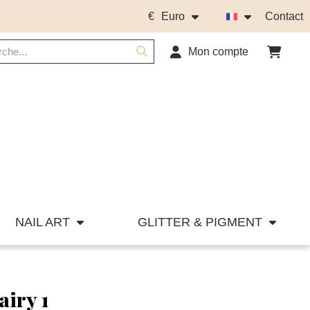
€
Euro
Contact
Mon compte
NAIL ART
GLITTER & PIGMENT
airy 1