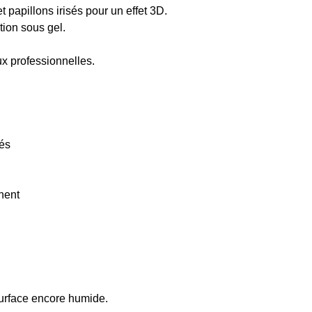
 papillons irisés pour un effet 3D.
tion sous gel.
.
 professionnelles.
sés
nent
 surface encore humide.