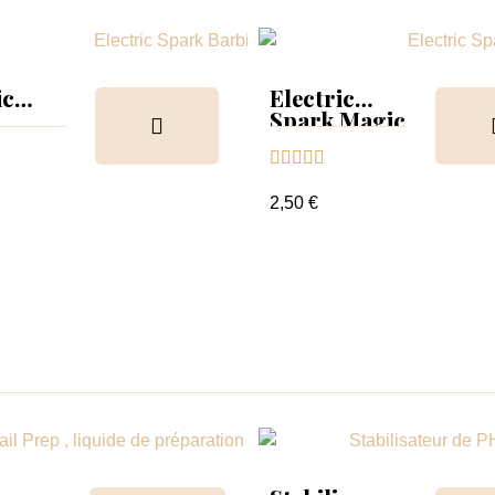
ic
Electric
Spark Magic
Light 6





2,50 €