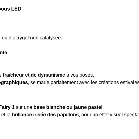
sous LED
.
 ou d’acrygel non catalysée.
ante
.
de
fraîcheur et de dynamisme
à vos poses.
lographiques
, se marie parfaitement avec les créations estivales,
Fairy 1
sur une
base blanche ou jaune pastel
.
et la
brillance irisée des papillons
, pour un effet visuel specta