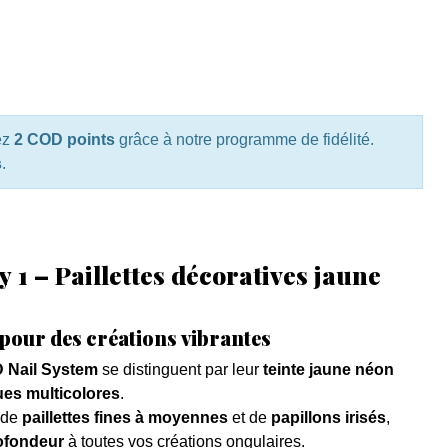
ez
2 COD points
grâce à notre programme de fidélité.
s
.
 1 – Paillettes décoratives jaune
 pour des créations vibrantes
 Nail System
se distinguent par leur
teinte jaune néon
ues multicolores
.
 de
paillettes fines à moyennes
et de
papillons irisés
,
rofondeur
à toutes vos créations ongulaires.