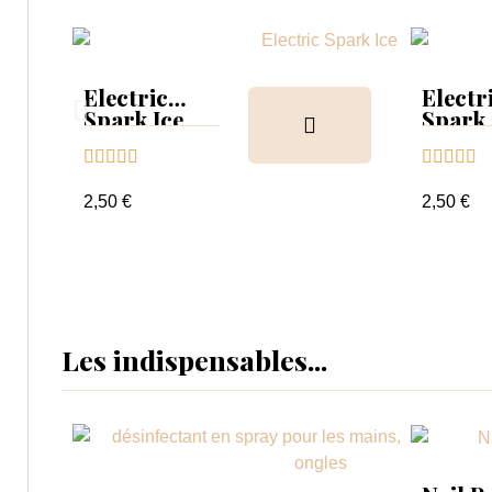
Electric
Electr
Spark Ice
Spark
Barbie










2,50 €
2,50 €
Les indispensables...