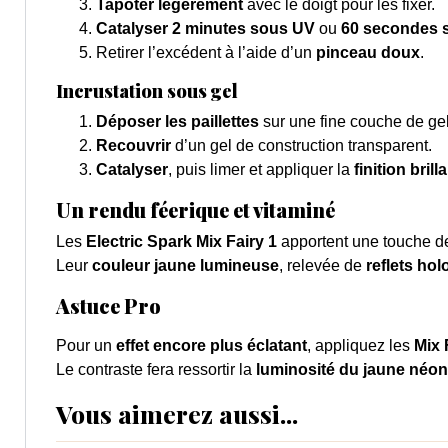
Tapoter légèrement
avec le doigt pour les fixer.
Catalyser 2 minutes sous UV
ou
60 secondes 
Retirer l’excédent à l’aide d’un
pinceau doux
.
Incrustation sous gel
Déposer les paillettes
sur une fine couche de gel
Recouvrir
d’un gel de construction transparent.
Catalyser
, puis limer et appliquer la
finition brill
Un rendu féerique et vitaminé
Les
Electric Spark Mix Fairy 1
apportent une touche 
Leur
couleur jaune lumineuse
, relevée de
reflets ho
Astuce Pro
Pour un
effet encore plus éclatant
, appliquez les
Mix 
Le contraste fera ressortir la
luminosité du jaune néon
Vous aimerez aussi...