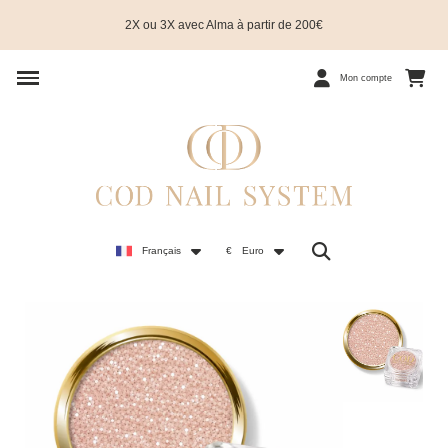
2X ou 3X avec Alma à partir de 200€
Mon compte
Français
€
Euro