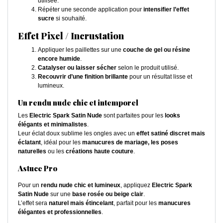
utilisée.
Répéter une seconde application pour
intensifier l’effet
sucre
si souhaité.
Effet Pixel / Incrustation
Appliquer les paillettes sur une
couche de gel ou résine
encore humide
.
Catalyser ou laisser sécher
selon le produit utilisé.
Recouvrir d’une finition brillante
pour un résultat lisse et
lumineux.
Un rendu nude chic et intemporel
Les
Electric Spark Satin Nude
sont parfaites pour les
looks
élégants et minimalistes
.
Leur éclat doux sublime les ongles avec un
effet satiné discret mais
éclatant
, idéal pour les
manucures de mariage, les poses
naturelles
ou les
créations haute couture
.
Astuce Pro
Pour un
rendu nude chic et lumineux
, appliquez
Electric Spark
Satin Nude
sur une
base rosée ou beige clair
.
L’effet sera
naturel mais étincelant
, parfait pour les
manucures
élégantes et professionnelles
.