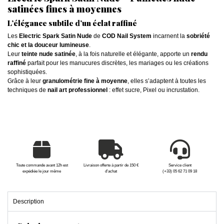
satinées fines à moyennes
L’élégance subtile d’un éclat raffiné
Les
Electric Spark Satin Nude
de
COD Nail System
incarnent la
sobriété
chic et la douceur lumineuse
.
Leur
teinte nude satinée
, à la fois naturelle et élégante, apporte un
rendu
raffiné
parfait pour les manucures discrètes, les mariages ou les créations
sophistiquées.
Grâce à leur
granulométrie fine à moyenne
, elles s’adaptent à toutes les
techniques de
nail art professionnel
: effet sucre, Pixel ou incrustation.
Toute commande avant 12h est
Livraison offerte à partir de 150 €
Service client
expédiée le jour même
d'achat
(+33) 05 62 71 09 18
Description