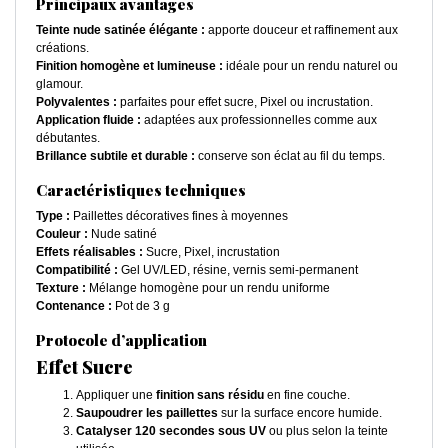
Principaux avantages
Teinte nude satinée élégante :
apporte douceur et raffinement aux
créations.
Finition homogène et lumineuse :
idéale pour un rendu naturel ou
glamour.
Polyvalentes :
parfaites pour effet sucre, Pixel ou incrustation.
Application fluide :
adaptées aux professionnelles comme aux
débutantes.
Brillance subtile et durable :
conserve son éclat au fil du temps.
Caractéristiques techniques
Type :
Paillettes décoratives fines à moyennes
Couleur :
Nude satiné
Effets réalisables :
Sucre, Pixel, incrustation
Compatibilité :
Gel UV/LED, résine, vernis semi-permanent
Texture :
Mélange homogène pour un rendu uniforme
Contenance :
Pot de 3 g
Protocole d’application
Effet Sucre
Appliquer une
finition sans résidu
en fine couche.
Saupoudrer les paillettes
sur la surface encore humide.
Catalyser 120 secondes sous UV
ou plus selon la teinte