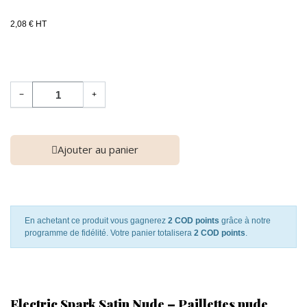
2,08 € HT
−
+
Ajouter au panier
En achetant ce produit vous gagnerez
2 COD points
grâce à notre
programme de fidélité. Votre panier totalisera
2 COD points
.
Electric Spark Satin Nude – Paillettes nude