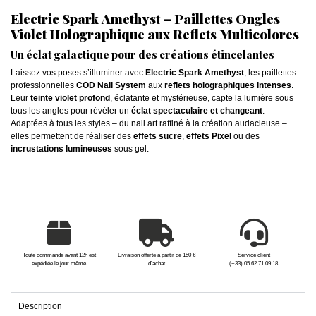
Electric Spark Amethyst – Paillettes Ongles
Violet Holographique aux Reflets Multicolores
Un éclat galactique pour des créations étincelantes
Laissez vos poses s’illuminer avec
Electric Spark Amethyst
, les paillettes
professionnelles
COD Nail System
aux
reflets holographiques intenses
.
Leur
teinte violet profond
, éclatante et mystérieuse, capte la lumière sous
tous les angles pour révéler un
éclat spectaculaire et changeant
.
Adaptées à tous les styles – du nail art raffiné à la création audacieuse –
elles permettent de réaliser des
effets sucre
,
effets Pixel
ou des
incrustations lumineuses
sous gel.
Toute commande avant 12h est
Livraison offerte à partir de 150 €
Service client
expédiée le jour même
d'achat
(+33) 05 62 71 09 18
Description