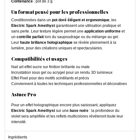
Contenance
: pot de 3 g
Un format pensé pour les professionnelles
Conditionnées dans un
pot doré élégant et ergonomique
, les
Electric Spark Amethyst
garantissent une utilisation pratique et
sans perte. Leur texture légère permet une
application uniforme
et
un
contrôle parfait
lors du saupoudrage ou du mélange au gel.
Leur
haute brillance holographique
se révèle pleinement à la
lumière, pour des créations uniques et spectaculaires.
Compatibilités et usages
Nail art effet sucre sur finition brillante ou mate
Incrustation sous gel ou acrygel pour un rendu 3D lumineux
Effet Pixel pour des motifs scintillants et précis
Conviennent à toutes les techniques professionnelles et décoratives
Astuce Pro
Pour un effet holographique encore plus saisissant, appliquez
Electric Spark Amethyst
sur une
base noire
: la profondeur du
violet sera amplifiée et les reflets multicolores révéleront toute leur
intensité.
Ingrédients