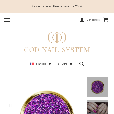
2X ou 3X avec Alma à partir de 200€
Mon compte
Français
€
Euro