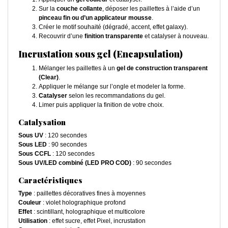
Sur la
couche collante
, déposer les paillettes à l’aide d’un
pinceau fin ou d’un applicateur mousse
.
Créer le motif souhaité (dégradé, accent, effet galaxy).
Recouvrir d’une
finition transparente
et catalyser à nouveau.
Incrustation sous gel (Encapsulation)
Mélanger les paillettes à un
gel de construction transparent
(Clear)
.
Appliquer le mélange sur l’ongle et modeler la forme.
Catalyser
selon les recommandations du gel.
Limer puis appliquer la finition de votre choix.
Catalysation
Sous UV
: 120 secondes
Sous LED
: 90 secondes
Sous CCFL
: 120 secondes
Sous UV/LED combiné (LED PRO COD)
: 90 secondes
Caractéristiques
Type
: paillettes décoratives fines à moyennes
Couleur
: violet holographique profond
Effet
: scintillant, holographique et multicolore
Utilisation
: effet sucre, effet Pixel, incrustation