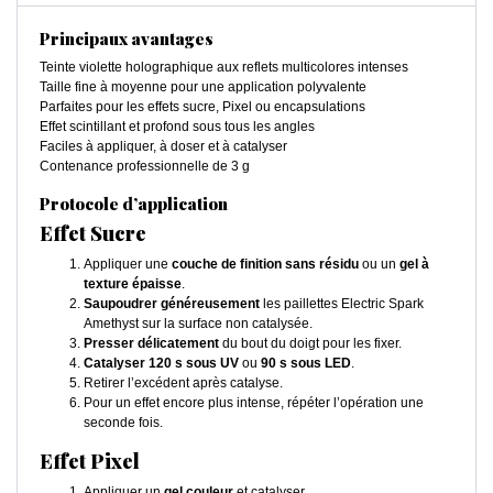
Principaux avantages
Teinte violette holographique aux reflets multicolores intenses
Taille fine à moyenne pour une application polyvalente
Parfaites pour les effets sucre, Pixel ou encapsulations
Effet scintillant et profond sous tous les angles
Faciles à appliquer, à doser et à catalyser
Contenance professionnelle de 3 g
Protocole d’application
Effet Sucre
Appliquer une
couche de finition sans résidu
ou un
gel à
texture épaisse
.
Saupoudrer généreusement
les paillettes Electric Spark
Amethyst sur la surface non catalysée.
Presser délicatement
du bout du doigt pour les fixer.
Catalyser 120 s sous UV
ou
9
0 s sous LED
.
Retirer l’excédent après catalyse.
Pour un effet encore plus intense, répéter l’opération une
seconde fois.
Effet Pixel
Appliquer un
gel couleur
et catalyser.