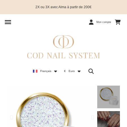
2X ou 3X avec Alma à partir de 200€
Mon compte
Français
€
Euro