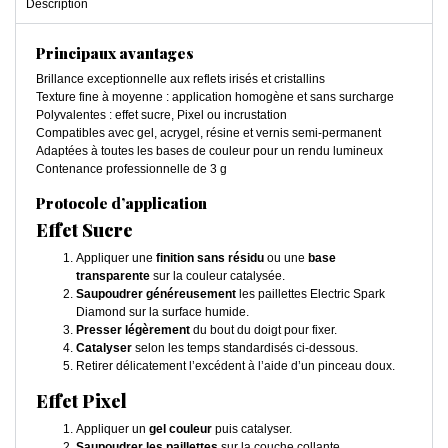
Description
Principaux avantages
Brillance exceptionnelle aux reflets irisés et cristallins
Texture fine à moyenne : application homogène et sans surcharge
Polyvalentes : effet sucre, Pixel ou incrustation
Compatibles avec gel, acrygel, résine et vernis semi-permanent
Adaptées à toutes les bases de couleur pour un rendu lumineux
Contenance professionnelle de 3 g
Protocole d’application
Effet Sucre
Appliquer une
finition sans résidu
ou une
base
transparente
sur la couleur catalysée.
Saupoudrer généreusement
les paillettes Electric Spark
Diamond sur la surface humide.
Presser légèrement
du bout du doigt pour fixer.
Catalyser
selon les temps standardisés ci-dessous.
Retirer délicatement l’excédent à l’aide d’un pinceau doux.
Effet Pixel
Appliquer un
gel couleur
puis catalyser.
Saupoudrer les paillettes
sur la couche collante.