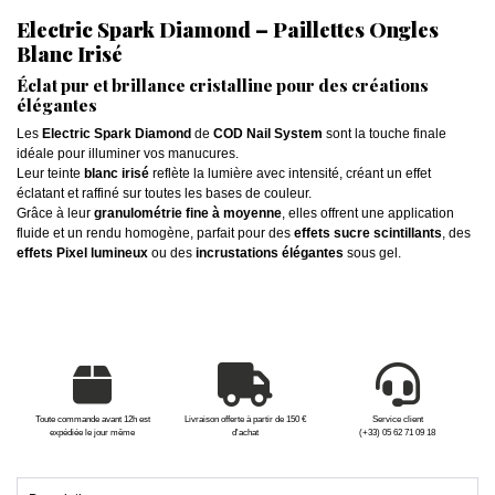
Electric Spark Diamond – Paillettes Ongles
Blanc Irisé
Éclat pur et brillance cristalline pour des créations
élégantes
Les
Electric Spark Diamond
de
COD Nail System
sont la touche finale
idéale pour illuminer vos manucures.
Leur teinte
blanc irisé
reflète la lumière avec intensité, créant un effet
éclatant et raffiné sur toutes les bases de couleur.
Grâce à leur
granulométrie fine à moyenne
, elles offrent une application
fluide et un rendu homogène, parfait pour des
effets sucre scintillants
, des
effets Pixel lumineux
ou des
incrustations élégantes
sous gel.
Toute commande avant 12h est
Livraison offerte à partir de 150 €
Service client
expédiée le jour même
d'achat
(+33) 05 62 71 09 18