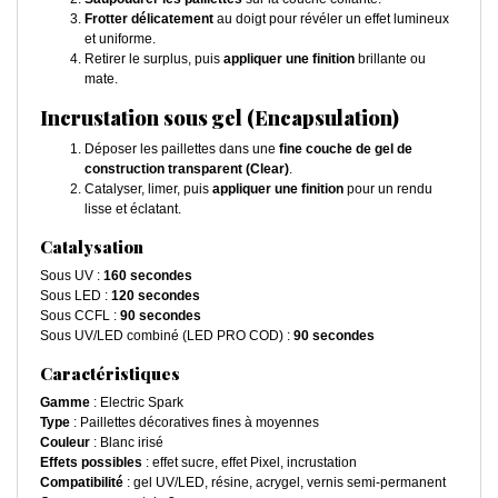
Frotter délicatement
au doigt pour révéler un effet lumineux
et uniforme.
Retirer le surplus, puis
appliquer une finition
brillante ou
mate.
Incrustation sous gel (Encapsulation)
Déposer les paillettes dans une
fine couche de gel de
construction transparent (Clear)
.
Catalyser, limer, puis
appliquer une finition
pour un rendu
lisse et éclatant.
Catalysation
Sous UV :
160 secondes
Sous LED :
120 secondes
Sous CCFL :
90 secondes
Sous UV/LED combiné (LED PRO COD) :
90 secondes
Caractéristiques
Gamme
: Electric Spark
Type
: Paillettes décoratives fines à moyennes
Couleur
: Blanc irisé
Effets possibles
: effet sucre, effet Pixel, incrustation
Compatibilité
: gel UV/LED, résine, acrygel, vernis semi-permanent