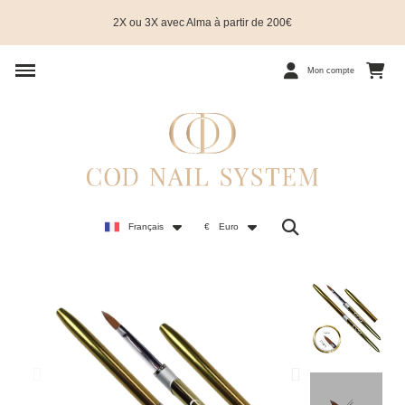
2X ou 3X avec Alma à partir de 200€
Mon compte
Français
€
Euro