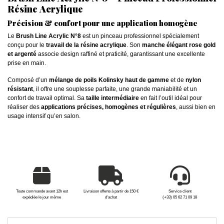
Résine Acrylique
Précision & confort pour une application homogène
Le
Brush Line Acrylic N°8
est un pinceau professionnel spécialement
conçu pour le
travail de la résine acrylique
. Son
manche élégant rose gold
et argenté
associe design raffiné et praticité, garantissant une excellente
prise en main.
Composé d’un
mélange de poils Kolinsky haut de gamme
et de
nylon
résistant
, il offre une souplesse parfaite, une grande maniabilité et un
confort de travail optimal. Sa
taille intermédiaire
en fait l’outil idéal pour
réaliser des
applications précises, homogènes et régulières
, aussi bien en
usage intensif qu’en salon.
Toute commande avant 12h est
Livraison offerte à partir de 150 €
Service client
expédiée le jour même
d'achat
(+33) 05 62 71 09 18