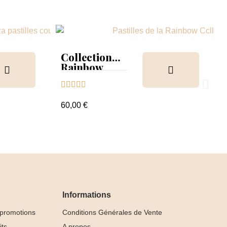
Collection
Rainbow
Tips &





nuancier
60,00 €
Informations
 promotions
Conditions Générales de Vente
its
A propos