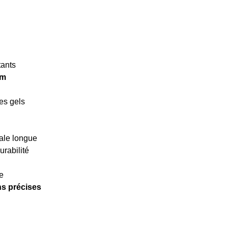
tants
mm
des gels
ale longue
urabilité
e
ons précises