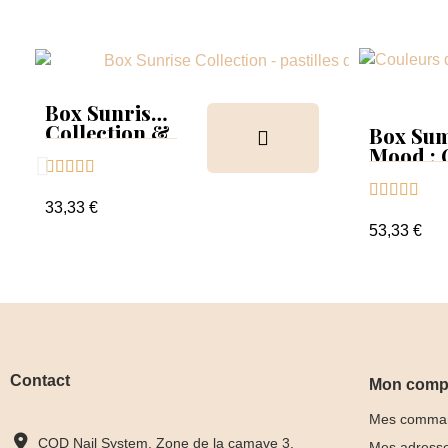
Box Sunrise
Collection &
Box Su
Tips
Mood :





Collect





Tips+nu
33,33 €
clear
53,33 €
Contact
Mon comp
Mes comma
COD Nail System, Zone de la camave 3,
Mes adress