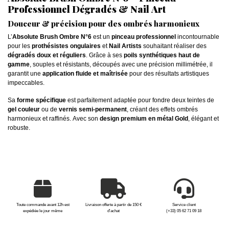
Professionnel Dégradés & Nail Art
Douceur & précision pour des ombrés harmonieux
L’
Absolute Brush Ombre N°6
est un
pinceau professionnel
incontournable
pour les
prothésistes ongulaires
et
Nail Artists
souhaitant réaliser des
dégradés doux et réguliers
. Grâce à ses
poils synthétiques haut de
gamme
, souples et résistants, découpés avec une précision millimétrée, il
garantit une
application fluide et maîtrisée
pour des résultats artistiques
impeccables.
Sa
forme spécifique
est parfaitement adaptée pour fondre deux teintes de
gel couleur
ou de
vernis semi-permanent
, créant des effets ombrés
harmonieux et raffinés. Avec son
design premium en métal Gold
, élégant et
robuste.
Toute commande avant 12h est
Livraison offerte à partir de 150 €
Service client
expédiée le jour même
d'achat
(+33) 05 62 71 09 18