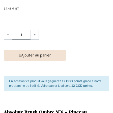
12,46 € HT
−
+
Ajouter au panier
En achetant ce produit vous gagnerez
12 COD points
grâce à notre
programme de fidélité. Votre panier totalisera
12 COD points
.
Absolute Brush Ombre N°6 – Pinceau