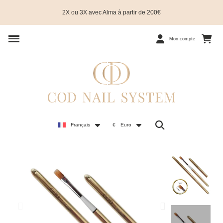
2X ou 3X avec Alma à partir de 200€
Mon compte
Français
€
Euro