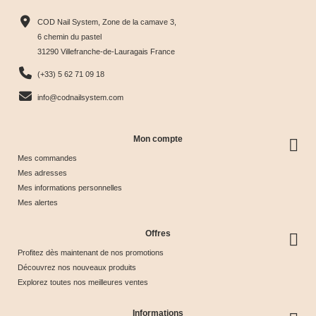
Harmony
Candy
Eye
Cat Eye
COD Nail System, Zone de la camave 3,
Tips &





Collection





Crystal





Soie &





6 chemin du pastel
31290 Villefranche-de-Lauragais France
nuancier
& Tips
Glow &
Tips
65,00 €
40,00 €
44,17 €
44,17 €
(+33) 5 62 71 09 18
Tips
info@codnailsystem.com
Mon compte
Mes commandes
Mes adresses
Mes informations personnelles
Mes alertes
Offres
Profitez dès maintenant de nos promotions
Découvrez nos nouveaux produits
Explorez toutes nos meilleures ventes
Informations