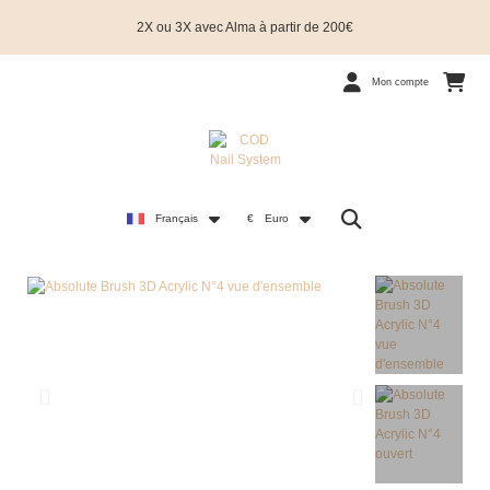
2X ou 3X avec Alma à partir de 200€
Mon compte
Français
€
Euro