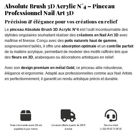
Absolute Brush 3D Acrylic N°4 – Pinceau
Professionnel Nail Art 3D
Précision & élégance pour vos créations en relief
Le
pinceau Absolute Brush 3D Acrylic N°4
est l’outil incontournable des
stylistes ongulaires souhaitant réaliser des
créations en Nail Art 3D
avec
maîtrise et finesse. Conçu avec des
poils naturels haut de gamme
,
soigneusement taillés, il offre une
absorption optimale
et un
contrôle parfait
de la matière acrylique, permettant de modeler des motifs raffinés tels que
des
fleurs en 3D
, arabesques ou décorations artistiques en relief.
Avec son
design premium en métal Gold
, ce pinceau allie robustesse,
élégance et ergonomie. Adapté aux professionnelles comme aux Nail Artists
en perfectionnement, il garantit un rendu artistique précis et durable.
Toute commande avant 12h est
Livraison offerte à partir de 150 €
Service client
expédiée le jour même
d'achat
(+33) 05 62 71 09 18